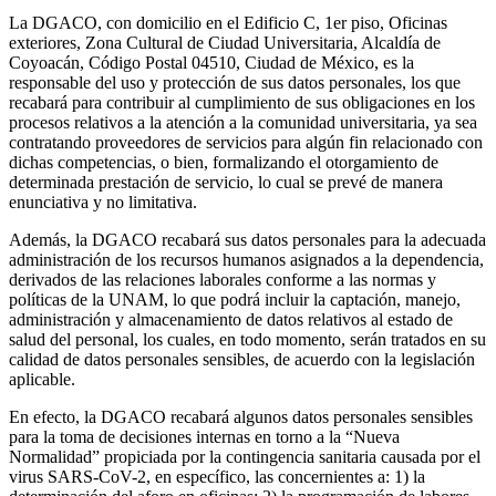
La DGACO, con domicilio en el Edificio C, 1er piso, Oficinas
exteriores, Zona Cultural de Ciudad Universitaria, Alcaldía de
Coyoacán, Código Postal 04510, Ciudad de México, es la
responsable del uso y protección de sus datos personales, los que
recabará para contribuir al cumplimiento de sus obligaciones en los
procesos relativos a la atención a la comunidad universitaria, ya sea
contratando proveedores de servicios para algún fin relacionado con
dichas competencias, o bien, formalizando el otorgamiento de
determinada prestación de servicio, lo cual se prevé de manera
enunciativa y no limitativa.
Además, la DGACO recabará sus datos personales para la adecuada
administración de los recursos humanos asignados a la dependencia,
derivados de las relaciones laborales conforme a las normas y
políticas de la UNAM, lo que podrá incluir la captación, manejo,
administración y almacenamiento de datos relativos al estado de
salud del personal, los cuales, en todo momento, serán tratados en su
calidad de datos personales sensibles, de acuerdo con la legislación
aplicable.
En efecto, la DGACO recabará algunos datos personales sensibles
para la toma de decisiones internas en torno a la “Nueva
Normalidad” propiciada por la contingencia sanitaria causada por el
virus SARS-CoV-2, en específico, las concernientes a: 1) la