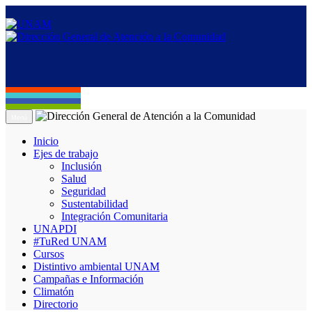
Menú
Inicio
Ejes de trabajo
Inclusión
Salud
Seguridad
Sustentabilidad
Integración Comunitaria
UNAPDI
#TuRed UNAM
Cursos
Distintivo ambiental UNAM
Campañas e Información
Climatón
Directorio