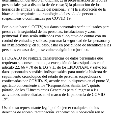
determinación del aforo en oficinas; 2) la programación de labores
presenciales y/o a distancia desde casa; 3) la planeación de los
horarios de entrada y salida del personal, y 4) la elaboración de la
bitácora de seguimiento cronológico del estado de personas
sospechosas o confirmadas por COVID-19.
Por lo que hace al CCTV, sus datos personales serán utilizados para
preservar la seguridad de las personas, instalaciones y zona
perimetral. Estos serán utilizados con el objetivo de contar con un
control de entradas y salidas, procurar la seguridad de las personas y
las instalaciones y, en su caso, estar en posibilidad de identificar a las
personas en caso de que se vulnere algún bien jurídico.
La DGACO no realizará transferencias de datos personales que
requieran su consentimiento, a excepción de las estipuladas en el
artículo 22, 66 y 70 de la LG y 11 de los LPDUNAM, y salvo los
datos personales sensibles indispensables para nutrir la bitácora de
seguimiento cronológico del estado de personas sospechosas o
confirmadas por COVID-19, acorde con lo dispuesto en el punto V,
apartado concerniente a los “Responsables Sanitarios”, quinto
párrafo, de los “Lineamientos Generales para el regreso a las
actividades universitarias en el marco de la pandemia de COVID-
19”.
Usted o su representante legal podrá ejercer cualquiera de los
derechos de acceso, rectificación, cancelación u oposición (en lo