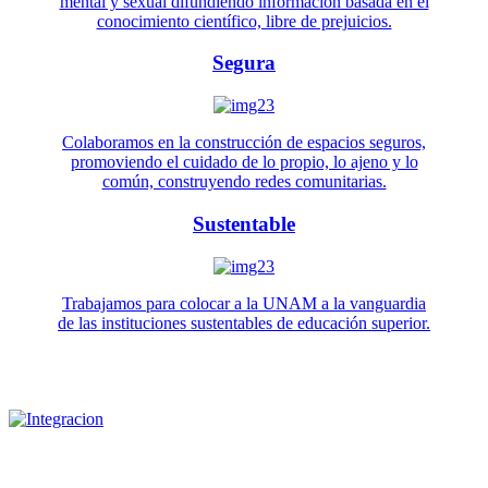
mental y sexual difundiendo información basada en el
conocimiento científico, libre de prejuicios.
Segura
Colaboramos en la construcción de espacios seguros,
promoviendo el cuidado de lo propio, lo ajeno y lo
común, construyendo redes comunitarias.
Sustentable
Trabajamos para colocar a la UNAM a la vanguardia
de las instituciones sustentables de educación superior.