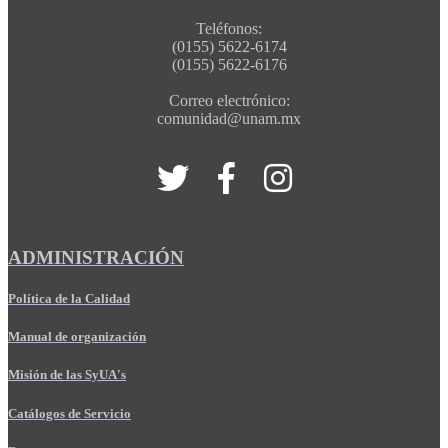
Teléfonos:
(0155) 5622-6174
(0155) 5622-6176
Correo electrónico:
comunidad@unam.mx
ADMINISTRACIÓN
Política de la Calidad
Manual de organización
Misión de las SyUA's
Catálogos de Servicio