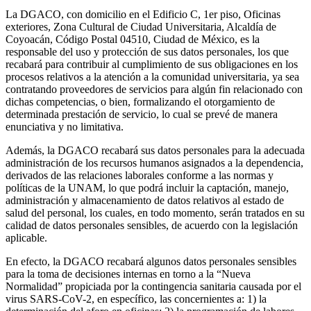
La DGACO, con domicilio en el Edificio C, 1er piso, Oficinas
exteriores, Zona Cultural de Ciudad Universitaria, Alcaldía de
Coyoacán, Código Postal 04510, Ciudad de México, es la
responsable del uso y protección de sus datos personales, los que
recabará para contribuir al cumplimiento de sus obligaciones en los
procesos relativos a la atención a la comunidad universitaria, ya sea
contratando proveedores de servicios para algún fin relacionado con
dichas competencias, o bien, formalizando el otorgamiento de
determinada prestación de servicio, lo cual se prevé de manera
enunciativa y no limitativa.
Además, la DGACO recabará sus datos personales para la adecuada
administración de los recursos humanos asignados a la dependencia,
derivados de las relaciones laborales conforme a las normas y
políticas de la UNAM, lo que podrá incluir la captación, manejo,
administración y almacenamiento de datos relativos al estado de
salud del personal, los cuales, en todo momento, serán tratados en su
calidad de datos personales sensibles, de acuerdo con la legislación
aplicable.
En efecto, la DGACO recabará algunos datos personales sensibles
para la toma de decisiones internas en torno a la “Nueva
Normalidad” propiciada por la contingencia sanitaria causada por el
virus SARS-CoV-2, en específico, las concernientes a: 1) la