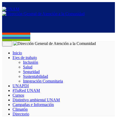
Menú
Inicio
Ejes de trabajo
Inclusión
Salud
Seguridad
Sustentabilidad
Integración Comunitaria
UNAPDI
#TuRed UNAM
Cursos
Distintivo ambiental UNAM
Campañas e Información
Climatón
Directorio