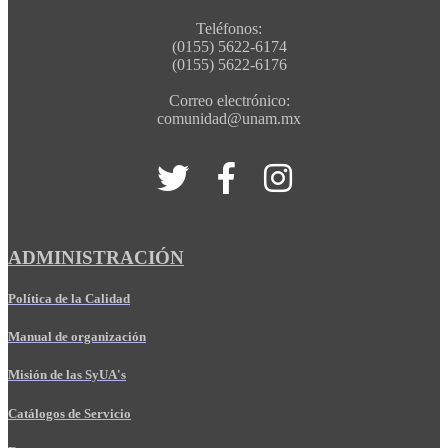
Teléfonos:
(0155) 5622-6174
(0155) 5622-6176
Correo electrónico:
comunidad@unam.mx
ADMINISTRACIÓN
Política de la Calidad
Manual de organización
Misión de las SyUA's
Catálogos de Servicio