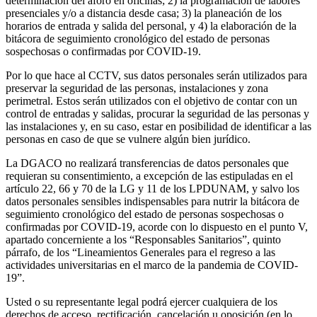
determinación del aforo en oficinas; 2) la programación de labores
presenciales y/o a distancia desde casa; 3) la planeación de los
horarios de entrada y salida del personal, y 4) la elaboración de la
bitácora de seguimiento cronológico del estado de personas
sospechosas o confirmadas por COVID-19.
Por lo que hace al CCTV, sus datos personales serán utilizados para
preservar la seguridad de las personas, instalaciones y zona
perimetral. Estos serán utilizados con el objetivo de contar con un
control de entradas y salidas, procurar la seguridad de las personas y
las instalaciones y, en su caso, estar en posibilidad de identificar a las
personas en caso de que se vulnere algún bien jurídico.
La DGACO no realizará transferencias de datos personales que
requieran su consentimiento, a excepción de las estipuladas en el
artículo 22, 66 y 70 de la LG y 11 de los LPDUNAM, y salvo los
datos personales sensibles indispensables para nutrir la bitácora de
seguimiento cronológico del estado de personas sospechosas o
confirmadas por COVID-19, acorde con lo dispuesto en el punto V,
apartado concerniente a los “Responsables Sanitarios”, quinto
párrafo, de los “Lineamientos Generales para el regreso a las
actividades universitarias en el marco de la pandemia de COVID-
19”.
Usted o su representante legal podrá ejercer cualquiera de los
derechos de acceso, rectificación, cancelación u oposición (en lo