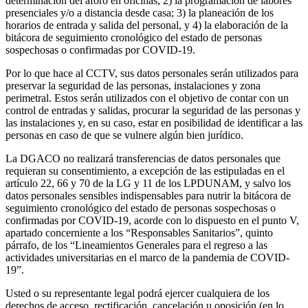
determinación del aforo en oficinas; 2) la programación de labores
presenciales y/o a distancia desde casa; 3) la planeación de los
horarios de entrada y salida del personal, y 4) la elaboración de la
bitácora de seguimiento cronológico del estado de personas
sospechosas o confirmadas por COVID-19.
Por lo que hace al CCTV, sus datos personales serán utilizados para
preservar la seguridad de las personas, instalaciones y zona
perimetral. Estos serán utilizados con el objetivo de contar con un
control de entradas y salidas, procurar la seguridad de las personas y
las instalaciones y, en su caso, estar en posibilidad de identificar a las
personas en caso de que se vulnere algún bien jurídico.
La DGACO no realizará transferencias de datos personales que
requieran su consentimiento, a excepción de las estipuladas en el
artículo 22, 66 y 70 de la LG y 11 de los LPDUNAM, y salvo los
datos personales sensibles indispensables para nutrir la bitácora de
seguimiento cronológico del estado de personas sospechosas o
confirmadas por COVID-19, acorde con lo dispuesto en el punto V,
apartado concerniente a los “Responsables Sanitarios”, quinto
párrafo, de los “Lineamientos Generales para el regreso a las
actividades universitarias en el marco de la pandemia de COVID-
19”.
Usted o su representante legal podrá ejercer cualquiera de los
derechos de acceso, rectificación, cancelación u oposición (en lo