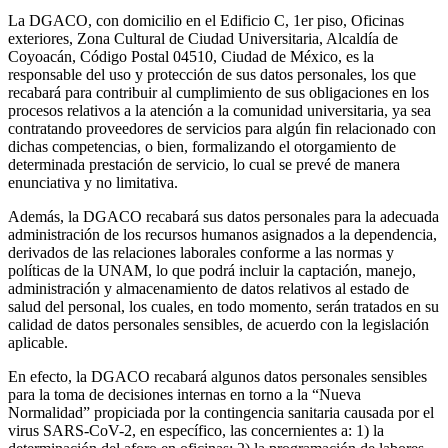
La DGACO, con domicilio en el Edificio C, 1er piso, Oficinas
exteriores, Zona Cultural de Ciudad Universitaria, Alcaldía de
Coyoacán, Código Postal 04510, Ciudad de México, es la
responsable del uso y protección de sus datos personales, los que
recabará para contribuir al cumplimiento de sus obligaciones en los
procesos relativos a la atención a la comunidad universitaria, ya sea
contratando proveedores de servicios para algún fin relacionado con
dichas competencias, o bien, formalizando el otorgamiento de
determinada prestación de servicio, lo cual se prevé de manera
enunciativa y no limitativa.
Además, la DGACO recabará sus datos personales para la adecuada
administración de los recursos humanos asignados a la dependencia,
derivados de las relaciones laborales conforme a las normas y
políticas de la UNAM, lo que podrá incluir la captación, manejo,
administración y almacenamiento de datos relativos al estado de
salud del personal, los cuales, en todo momento, serán tratados en su
calidad de datos personales sensibles, de acuerdo con la legislación
aplicable.
En efecto, la DGACO recabará algunos datos personales sensibles
para la toma de decisiones internas en torno a la “Nueva
Normalidad” propiciada por la contingencia sanitaria causada por el
virus SARS-CoV-2, en específico, las concernientes a: 1) la