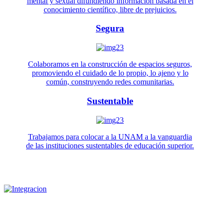
mental y sexual difundiendo información basada en el
conocimiento científico, libre de prejuicios.
Segura
Colaboramos en la construcción de espacios seguros,
promoviendo el cuidado de lo propio, lo ajeno y lo
común, construyendo redes comunitarias.
Sustentable
Trabajamos para colocar a la UNAM a la vanguardia
de las instituciones sustentables de educación superior.