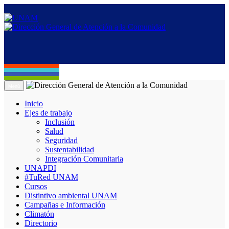
Menú
Inicio
Ejes de trabajo
Inclusión
Salud
Seguridad
Sustentabilidad
Integración Comunitaria
UNAPDI
#TuRed UNAM
Cursos
Distintivo ambiental UNAM
Campañas e Información
Climatón
Directorio