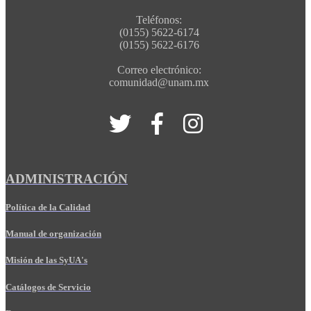
Teléfonos:
(0155) 5622-6174
(0155) 5622-6176
Correo electrónico:
comunidad@unam.mx
ADMINISTRACIÓN
Política de la Calidad
Manual de organización
Misión de las SyUA's
Catálogos de Servicio