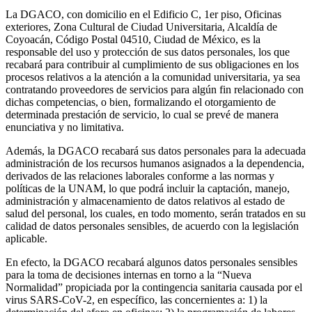
La DGACO, con domicilio en el Edificio C, 1er piso, Oficinas
exteriores, Zona Cultural de Ciudad Universitaria, Alcaldía de
Coyoacán, Código Postal 04510, Ciudad de México, es la
responsable del uso y protección de sus datos personales, los que
recabará para contribuir al cumplimiento de sus obligaciones en los
procesos relativos a la atención a la comunidad universitaria, ya sea
contratando proveedores de servicios para algún fin relacionado con
dichas competencias, o bien, formalizando el otorgamiento de
determinada prestación de servicio, lo cual se prevé de manera
enunciativa y no limitativa.
Además, la DGACO recabará sus datos personales para la adecuada
administración de los recursos humanos asignados a la dependencia,
derivados de las relaciones laborales conforme a las normas y
políticas de la UNAM, lo que podrá incluir la captación, manejo,
administración y almacenamiento de datos relativos al estado de
salud del personal, los cuales, en todo momento, serán tratados en su
calidad de datos personales sensibles, de acuerdo con la legislación
aplicable.
En efecto, la DGACO recabará algunos datos personales sensibles
para la toma de decisiones internas en torno a la “Nueva
Normalidad” propiciada por la contingencia sanitaria causada por el
virus SARS-CoV-2, en específico, las concernientes a: 1) la