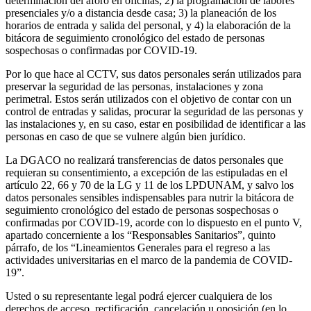
determinación del aforo en oficinas; 2) la programación de labores
presenciales y/o a distancia desde casa; 3) la planeación de los
horarios de entrada y salida del personal, y 4) la elaboración de la
bitácora de seguimiento cronológico del estado de personas
sospechosas o confirmadas por COVID-19.
Por lo que hace al CCTV, sus datos personales serán utilizados para
preservar la seguridad de las personas, instalaciones y zona
perimetral. Estos serán utilizados con el objetivo de contar con un
control de entradas y salidas, procurar la seguridad de las personas y
las instalaciones y, en su caso, estar en posibilidad de identificar a las
personas en caso de que se vulnere algún bien jurídico.
La DGACO no realizará transferencias de datos personales que
requieran su consentimiento, a excepción de las estipuladas en el
artículo 22, 66 y 70 de la LG y 11 de los LPDUNAM, y salvo los
datos personales sensibles indispensables para nutrir la bitácora de
seguimiento cronológico del estado de personas sospechosas o
confirmadas por COVID-19, acorde con lo dispuesto en el punto V,
apartado concerniente a los “Responsables Sanitarios”, quinto
párrafo, de los “Lineamientos Generales para el regreso a las
actividades universitarias en el marco de la pandemia de COVID-
19”.
Usted o su representante legal podrá ejercer cualquiera de los
derechos de acceso, rectificación, cancelación u oposición (en lo