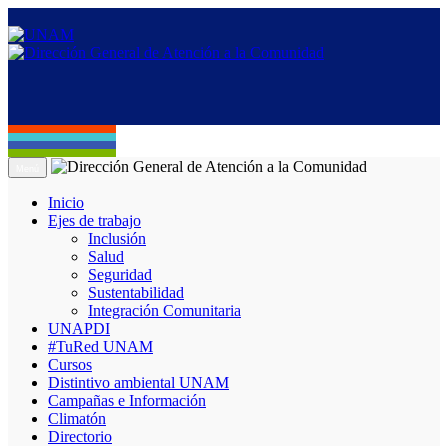
Menú
Inicio
Ejes de trabajo
Inclusión
Salud
Seguridad
Sustentabilidad
Integración Comunitaria
UNAPDI
#TuRed UNAM
Cursos
Distintivo ambiental UNAM
Campañas e Información
Climatón
Directorio