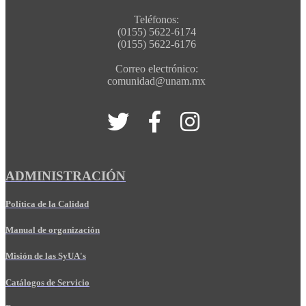
Teléfonos:
(0155) 5622-6174
(0155) 5622-6176
Correo electrónico:
comunidad@unam.mx
ADMINISTRACIÓN
Política de la Calidad
Manual de organización
Misión de las SyUA's
Catálogos de Servicio