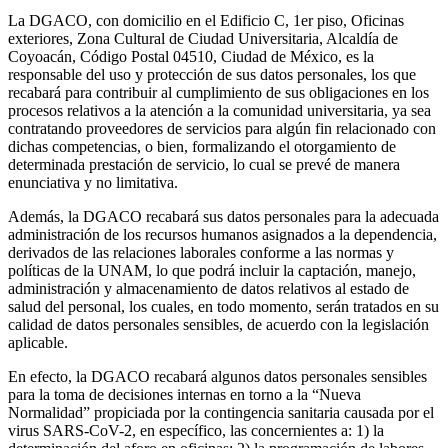
La DGACO, con domicilio en el Edificio C, 1er piso, Oficinas
exteriores, Zona Cultural de Ciudad Universitaria, Alcaldía de
Coyoacán, Código Postal 04510, Ciudad de México, es la
responsable del uso y protección de sus datos personales, los que
recabará para contribuir al cumplimiento de sus obligaciones en los
procesos relativos a la atención a la comunidad universitaria, ya sea
contratando proveedores de servicios para algún fin relacionado con
dichas competencias, o bien, formalizando el otorgamiento de
determinada prestación de servicio, lo cual se prevé de manera
enunciativa y no limitativa.
Además, la DGACO recabará sus datos personales para la adecuada
administración de los recursos humanos asignados a la dependencia,
derivados de las relaciones laborales conforme a las normas y
políticas de la UNAM, lo que podrá incluir la captación, manejo,
administración y almacenamiento de datos relativos al estado de
salud del personal, los cuales, en todo momento, serán tratados en su
calidad de datos personales sensibles, de acuerdo con la legislación
aplicable.
En efecto, la DGACO recabará algunos datos personales sensibles
para la toma de decisiones internas en torno a la “Nueva
Normalidad” propiciada por la contingencia sanitaria causada por el
virus SARS-CoV-2, en específico, las concernientes a: 1) la