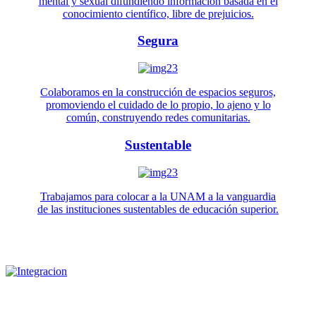
mental y sexual difundiendo información basada en el
conocimiento científico, libre de prejuicios.
Segura
Colaboramos en la construcción de espacios seguros,
promoviendo el cuidado de lo propio, lo ajeno y lo
común, construyendo redes comunitarias.
Sustentable
Trabajamos para colocar a la UNAM a la vanguardia
de las instituciones sustentables de educación superior.