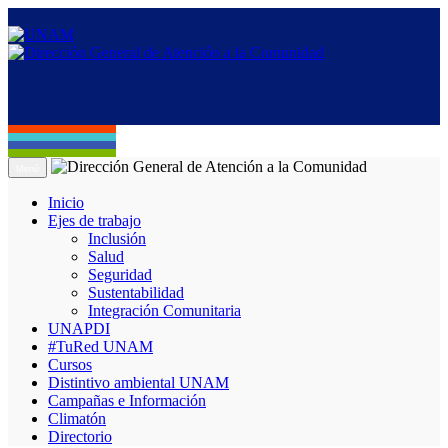
Menú
Inicio
Ejes de trabajo
Inclusión
Salud
Seguridad
Sustentabilidad
Integración Comunitaria
UNAPDI
#TuRed UNAM
Cursos
Distintivo ambiental UNAM
Campañas e Información
Climatón
Directorio