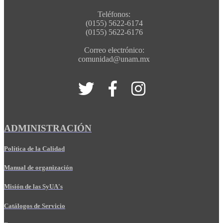
Teléfonos:
(0155) 5622-6174
(0155) 5622-6176
Correo electrónico:
comunidad@unam.mx
ADMINISTRACIÓN
Política de la Calidad
Manual de organización
Misión de las SyUA's
Catálogos de Servicio