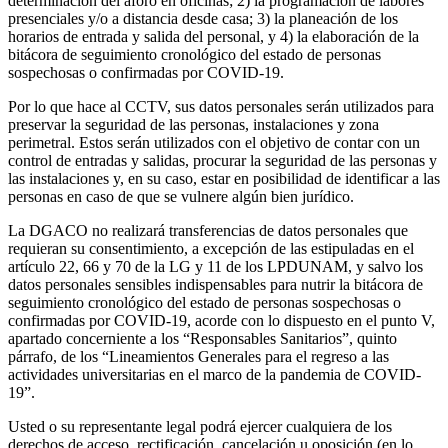
determinación del aforo en oficinas; 2) la programación de labores
presenciales y/o a distancia desde casa; 3) la planeación de los
horarios de entrada y salida del personal, y 4) la elaboración de la
bitácora de seguimiento cronológico del estado de personas
sospechosas o confirmadas por COVID-19.
Por lo que hace al CCTV, sus datos personales serán utilizados para
preservar la seguridad de las personas, instalaciones y zona
perimetral. Estos serán utilizados con el objetivo de contar con un
control de entradas y salidas, procurar la seguridad de las personas y
las instalaciones y, en su caso, estar en posibilidad de identificar a las
personas en caso de que se vulnere algún bien jurídico.
La DGACO no realizará transferencias de datos personales que
requieran su consentimiento, a excepción de las estipuladas en el
artículo 22, 66 y 70 de la LG y 11 de los LPDUNAM, y salvo los
datos personales sensibles indispensables para nutrir la bitácora de
seguimiento cronológico del estado de personas sospechosas o
confirmadas por COVID-19, acorde con lo dispuesto en el punto V,
apartado concerniente a los “Responsables Sanitarios”, quinto
párrafo, de los “Lineamientos Generales para el regreso a las
actividades universitarias en el marco de la pandemia de COVID-
19”.
Usted o su representante legal podrá ejercer cualquiera de los
derechos de acceso, rectificación, cancelación u oposición (en lo