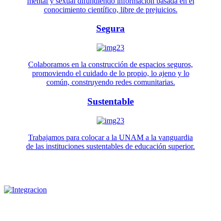
mental y sexual difundiendo información basada en el
conocimiento científico, libre de prejuicios.
Segura
Colaboramos en la construcción de espacios seguros,
promoviendo el cuidado de lo propio, lo ajeno y lo
común, construyendo redes comunitarias.
Sustentable
Trabajamos para colocar a la UNAM a la vanguardia
de las instituciones sustentables de educación superior.