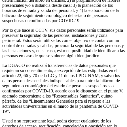
determinación del aforo en oficinas; 2) la programación de labores
presenciales y/o a distancia desde casa; 3) la planeación de los
horarios de entrada y salida del personal, y 4) la elaboración de la
bitácora de seguimiento cronológico del estado de personas
sospechosas o confirmadas por COVID-19.
Por lo que hace al CCTV, sus datos personales serán utilizados para
preservar la seguridad de las personas, instalaciones y zona
perimetral. Estos serán utilizados con el objetivo de contar con un
control de entradas y salidas, procurar la seguridad de las personas y
las instalaciones y, en su caso, estar en posibilidad de identificar a las
personas en caso de que se vulnere algún bien jurídico.
La DGACO no realizará transferencias de datos personales que
requieran su consentimiento, a excepción de las estipuladas en el
artículo 22, 66 y 70 de la LG y 11 de los LPDUNAM, y salvo los
datos personales sensibles indispensables para nutrir la bitácora de
seguimiento cronológico del estado de personas sospechosas o
confirmadas por COVID-19, acorde con lo dispuesto en el punto V,
apartado concerniente a los “Responsables Sanitarios”, quinto
párrafo, de los “Lineamientos Generales para el regreso a las
actividades universitarias en el marco de la pandemia de COVID-
19”.
Usted o su representante legal podrá ejercer cualquiera de los
derechos de acceso, rectificación, cancelación u oposición (en lo