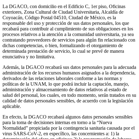
La DGACO, con domicilio en el Edificio C, 1er piso, Oficinas
exteriores, Zona Cultural de Ciudad Universitaria, Alcaldía de
Coyoacán, Código Postal 04510, Ciudad de México, es la
responsable del uso y protección de sus datos personales, los que
recabará para contribuir al cumplimiento de sus obligaciones en los
procesos relativos a la atención a la comunidad universitaria, ya sea
contratando proveedores de servicios para algún fin relacionado con
dichas competencias, o bien, formalizando el otorgamiento de
determinada prestación de servicio, lo cual se prevé de manera
enunciativa y no limitativa.
Además, la DGACO recabará sus datos personales para la adecuada
administración de los recursos humanos asignados a la dependencia,
derivados de las relaciones laborales conforme a las normas y
políticas de la UNAM, lo que podrá incluir la captación, manejo,
administración y almacenamiento de datos relativos al estado de
salud del personal, los cuales, en todo momento, serán tratados en su
calidad de datos personales sensibles, de acuerdo con la legislación
aplicable.
En efecto, la DGACO recabará algunos datos personales sensibles
para la toma de decisiones internas en torno a la “Nueva
Normalidad” propiciada por la contingencia sanitaria causada por el
virus SARS-CoV-2, en específico, las concernientes a: 1) la