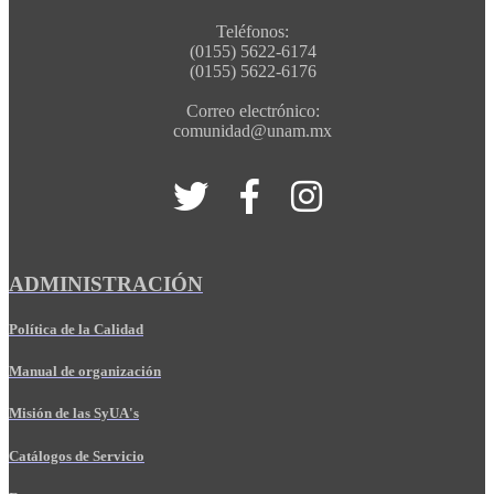
Teléfonos:
(0155) 5622-6174
(0155) 5622-6176
Correo electrónico:
comunidad@unam.mx
ADMINISTRACIÓN
Política de la Calidad
Manual de organización
Misión de las SyUA's
Catálogos de Servicio