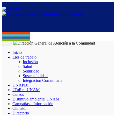
Menú
Inicio
Ejes de trabajo
Inclusión
Salud
Seguridad
Sustentabilidad
Integración Comunitaria
UNAPDI
#TuRed UNAM
Cursos
Distintivo ambiental UNAM
Campañas e Información
Climatón
Directorio