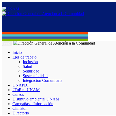
Menú
Inicio
Ejes de trabajo
Inclusión
Salud
Seguridad
Sustentabilidad
Integración Comunitaria
UNAPDI
#TuRed UNAM
Cursos
Distintivo ambiental UNAM
Campañas e Información
Climatón
Directorio