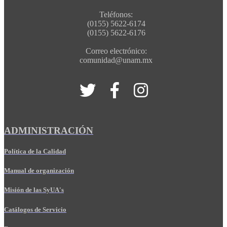
Teléfonos:
(0155) 5622-6174
(0155) 5622-6176
Correo electrónico:
comunidad@unam.mx
ADMINISTRACIÓN
Política de la Calidad
Manual de organización
Misión de las SyUA's
Catálogos de Servicio