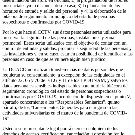
determinación del aforo en oficinas; 2) la programación de labores
presenciales y/o a distancia desde casa; 3) la planeación de los
horarios de entrada y salida del personal, y 4) la elaboración de la
bitácora de seguimiento cronológico del estado de personas
sospechosas o confirmadas por COVID-19.
Por lo que hace al CCTV, sus datos personales serán utilizados para
preservar la seguridad de las personas, instalaciones y zona
perimetral. Estos serán utilizados con el objetivo de contar con un
control de entradas y salidas, procurar la seguridad de las personas y
las instalaciones y, en su caso, estar en posibilidad de identificar a las
personas en caso de que se vulnere algún bien jurídico.
La DGACO no realizará transferencias de datos personales que
requieran su consentimiento, a excepción de las estipuladas en el
artículo 22, 66 y 70 de la LG y 11 de los LPDUNAM, y salvo los
datos personales sensibles indispensables para nutrir la bitácora de
seguimiento cronológico del estado de personas sospechosas o
confirmadas por COVID-19, acorde con lo dispuesto en el punto V,
apartado concerniente a los “Responsables Sanitarios”, quinto
párrafo, de los “Lineamientos Generales para el regreso a las
actividades universitarias en el marco de la pandemia de COVID-
19”.
Usted o su representante legal podrá ejercer cualquiera de los
derechos de acceso, rectificación, cancelación u oposición (en lo