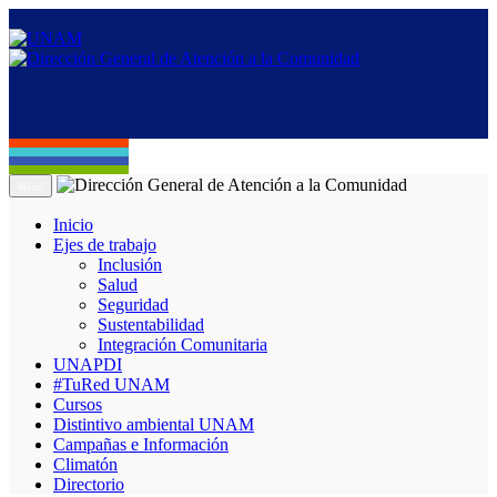
Menú
Inicio
Ejes de trabajo
Inclusión
Salud
Seguridad
Sustentabilidad
Integración Comunitaria
UNAPDI
#TuRed UNAM
Cursos
Distintivo ambiental UNAM
Campañas e Información
Climatón
Directorio