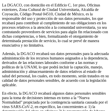
La DGACO, con domicilio en el Edificio C, 1er piso, Oficinas
exteriores, Zona Cultural de Ciudad Universitaria, Alcaldía de
Coyoacán, Código Postal 04510, Ciudad de México, es la
responsable del uso y protección de sus datos personales, los que
recabará para contribuir al cumplimiento de sus obligaciones en los
procesos relativos a la atención a la comunidad universitaria, ya sea
contratando proveedores de servicios para algún fin relacionado con
dichas competencias, o bien, formalizando el otorgamiento de
determinada prestación de servicio, lo cual se prevé de manera
enunciativa y no limitativa.
Además, la DGACO recabará sus datos personales para la adecuada
administración de los recursos humanos asignados a la dependencia,
derivados de las relaciones laborales conforme a las normas y
políticas de la UNAM, lo que podrá incluir la captación, manejo,
administración y almacenamiento de datos relativos al estado de
salud del personal, los cuales, en todo momento, serán tratados en su
calidad de datos personales sensibles, de acuerdo con la legislación
aplicable.
En efecto, la DGACO recabará algunos datos personales sensibles
para la toma de decisiones internas en torno a la “Nueva
Normalidad” propiciada por la contingencia sanitaria causada por el
virus SARS-CoV-2, en específico, las concernientes a: 1) la