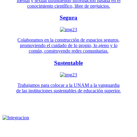
mental y sexual difundiendo información basada en el
conocimiento científico, libre de prejuicios.
Segura
Colaboramos en la construcción de espacios seguros,
promoviendo el cuidado de lo propio, lo ajeno y lo
común, construyendo redes comunitarias.
Sustentable
Trabajamos para colocar a la UNAM a la vanguardia
de las instituciones sustentables de educación superior.