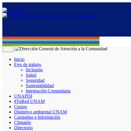
Menú
Inicio
Ejes de trabajo
Inclusión
Salud
Seguridad
Sustentabilidad
Integración Comunitaria
UNAPDI
#TuRed UNAM
Cursos
Distintivo ambiental UNAM
Campañas e Información
Climatón
Directorio