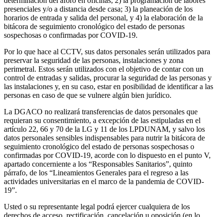
determinación del aforo en oficinas; 2) la programación de labores
presenciales y/o a distancia desde casa; 3) la planeación de los
horarios de entrada y salida del personal, y 4) la elaboración de la
bitácora de seguimiento cronológico del estado de personas
sospechosas o confirmadas por COVID-19.
Por lo que hace al CCTV, sus datos personales serán utilizados para
preservar la seguridad de las personas, instalaciones y zona
perimetral. Estos serán utilizados con el objetivo de contar con un
control de entradas y salidas, procurar la seguridad de las personas y
las instalaciones y, en su caso, estar en posibilidad de identificar a las
personas en caso de que se vulnere algún bien jurídico.
La DGACO no realizará transferencias de datos personales que
requieran su consentimiento, a excepción de las estipuladas en el
artículo 22, 66 y 70 de la LG y 11 de los LPDUNAM, y salvo los
datos personales sensibles indispensables para nutrir la bitácora de
seguimiento cronológico del estado de personas sospechosas o
confirmadas por COVID-19, acorde con lo dispuesto en el punto V,
apartado concerniente a los “Responsables Sanitarios”, quinto
párrafo, de los “Lineamientos Generales para el regreso a las
actividades universitarias en el marco de la pandemia de COVID-
19”.
Usted o su representante legal podrá ejercer cualquiera de los
derechos de acceso, rectificación, cancelación u oposición (en lo