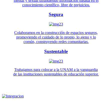
mental y sexual difundiendo información basada en el
conocimiento científico, libre de prejuicios.
Segura
Colaboramos en la construcción de espacios seguros,
promoviendo el cuidado de lo propio, lo ajeno y lo
común, construyendo redes comunitarias.
Sustentable
Trabajamos para colocar a la UNAM a la vanguardia
de las instituciones sustentables de educación superior.