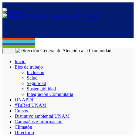
Menú
Inicio
Ejes de trabajo
Inclusión
Salud
Seguridad
Sustentabilidad
Integración Comunitaria
UNAPDI
#TuRed UNAM
Cursos
Distintivo ambiental UNAM
Campañas e Información
Climatón
Directorio