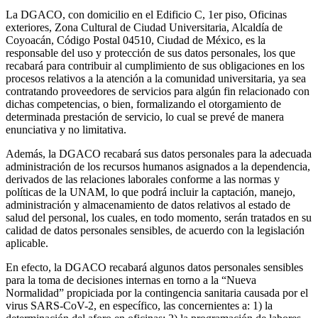
La DGACO, con domicilio en el Edificio C, 1er piso, Oficinas
exteriores, Zona Cultural de Ciudad Universitaria, Alcaldía de
Coyoacán, Código Postal 04510, Ciudad de México, es la
responsable del uso y protección de sus datos personales, los que
recabará para contribuir al cumplimiento de sus obligaciones en los
procesos relativos a la atención a la comunidad universitaria, ya sea
contratando proveedores de servicios para algún fin relacionado con
dichas competencias, o bien, formalizando el otorgamiento de
determinada prestación de servicio, lo cual se prevé de manera
enunciativa y no limitativa.
Además, la DGACO recabará sus datos personales para la adecuada
administración de los recursos humanos asignados a la dependencia,
derivados de las relaciones laborales conforme a las normas y
políticas de la UNAM, lo que podrá incluir la captación, manejo,
administración y almacenamiento de datos relativos al estado de
salud del personal, los cuales, en todo momento, serán tratados en su
calidad de datos personales sensibles, de acuerdo con la legislación
aplicable.
En efecto, la DGACO recabará algunos datos personales sensibles
para la toma de decisiones internas en torno a la “Nueva
Normalidad” propiciada por la contingencia sanitaria causada por el
virus SARS-CoV-2, en específico, las concernientes a: 1) la