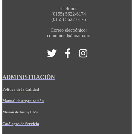
Teléfonos:
(0155) 5622-6174
(0155) 5622-6176
Correo electrónico:
comunidad@unam.mx
ADMINISTRACIÓN
Política de la Calidad
Manual de organización
Misión de las SyUA's
Catálogos de Servicio