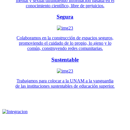
mental y sexual difundiendo información basada en el
conocimiento científico, libre de prejuicios.
Segura
Colaboramos en la construcción de espacios seguros,
promoviendo el cuidado de lo propio, lo ajeno y lo
común, construyendo redes comunitarias.
Sustentable
Trabajamos para colocar a la UNAM a la vanguardia
de las instituciones sustentables de educación superior.