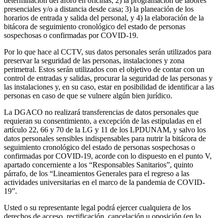
determinación del aforo en oficinas; 2) la programación de labores
presenciales y/o a distancia desde casa; 3) la planeación de los
horarios de entrada y salida del personal, y 4) la elaboración de la
bitácora de seguimiento cronológico del estado de personas
sospechosas o confirmadas por COVID-19.
Por lo que hace al CCTV, sus datos personales serán utilizados para
preservar la seguridad de las personas, instalaciones y zona
perimetral. Estos serán utilizados con el objetivo de contar con un
control de entradas y salidas, procurar la seguridad de las personas y
las instalaciones y, en su caso, estar en posibilidad de identificar a las
personas en caso de que se vulnere algún bien jurídico.
La DGACO no realizará transferencias de datos personales que
requieran su consentimiento, a excepción de las estipuladas en el
artículo 22, 66 y 70 de la LG y 11 de los LPDUNAM, y salvo los
datos personales sensibles indispensables para nutrir la bitácora de
seguimiento cronológico del estado de personas sospechosas o
confirmadas por COVID-19, acorde con lo dispuesto en el punto V,
apartado concerniente a los “Responsables Sanitarios”, quinto
párrafo, de los “Lineamientos Generales para el regreso a las
actividades universitarias en el marco de la pandemia de COVID-
19”.
Usted o su representante legal podrá ejercer cualquiera de los
derechos de acceso, rectificación, cancelación u oposición (en lo