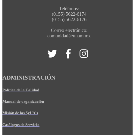
Teléfonos:
(0155) 5622-6174
(0155) 5622-6176
Correo electrónico:
comunidad@unam.mx
ADMINISTRACIÓN
Política de la Calidad
Manual de organización
Misión de las SyUA's
Catálogos de Servicio