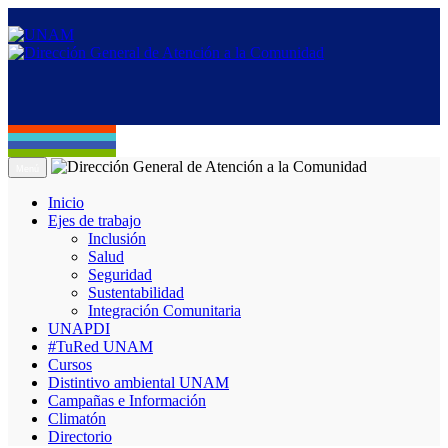
Menú
Inicio
Ejes de trabajo
Inclusión
Salud
Seguridad
Sustentabilidad
Integración Comunitaria
UNAPDI
#TuRed UNAM
Cursos
Distintivo ambiental UNAM
Campañas e Información
Climatón
Directorio