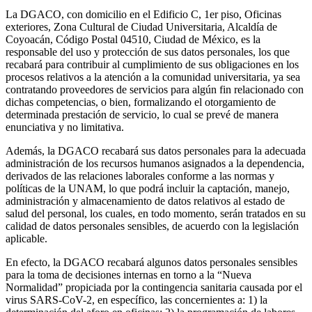
La DGACO, con domicilio en el Edificio C, 1er piso, Oficinas
exteriores, Zona Cultural de Ciudad Universitaria, Alcaldía de
Coyoacán, Código Postal 04510, Ciudad de México, es la
responsable del uso y protección de sus datos personales, los que
recabará para contribuir al cumplimiento de sus obligaciones en los
procesos relativos a la atención a la comunidad universitaria, ya sea
contratando proveedores de servicios para algún fin relacionado con
dichas competencias, o bien, formalizando el otorgamiento de
determinada prestación de servicio, lo cual se prevé de manera
enunciativa y no limitativa.
Además, la DGACO recabará sus datos personales para la adecuada
administración de los recursos humanos asignados a la dependencia,
derivados de las relaciones laborales conforme a las normas y
políticas de la UNAM, lo que podrá incluir la captación, manejo,
administración y almacenamiento de datos relativos al estado de
salud del personal, los cuales, en todo momento, serán tratados en su
calidad de datos personales sensibles, de acuerdo con la legislación
aplicable.
En efecto, la DGACO recabará algunos datos personales sensibles
para la toma de decisiones internas en torno a la “Nueva
Normalidad” propiciada por la contingencia sanitaria causada por el
virus SARS-CoV-2, en específico, las concernientes a: 1) la