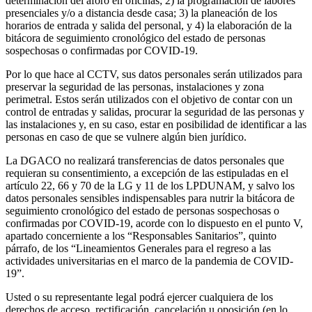
determinación del aforo en oficinas; 2) la programación de labores
presenciales y/o a distancia desde casa; 3) la planeación de los
horarios de entrada y salida del personal, y 4) la elaboración de la
bitácora de seguimiento cronológico del estado de personas
sospechosas o confirmadas por COVID-19.
Por lo que hace al CCTV, sus datos personales serán utilizados para
preservar la seguridad de las personas, instalaciones y zona
perimetral. Estos serán utilizados con el objetivo de contar con un
control de entradas y salidas, procurar la seguridad de las personas y
las instalaciones y, en su caso, estar en posibilidad de identificar a las
personas en caso de que se vulnere algún bien jurídico.
La DGACO no realizará transferencias de datos personales que
requieran su consentimiento, a excepción de las estipuladas en el
artículo 22, 66 y 70 de la LG y 11 de los LPDUNAM, y salvo los
datos personales sensibles indispensables para nutrir la bitácora de
seguimiento cronológico del estado de personas sospechosas o
confirmadas por COVID-19, acorde con lo dispuesto en el punto V,
apartado concerniente a los “Responsables Sanitarios”, quinto
párrafo, de los “Lineamientos Generales para el regreso a las
actividades universitarias en el marco de la pandemia de COVID-
19”.
Usted o su representante legal podrá ejercer cualquiera de los
derechos de acceso, rectificación, cancelación u oposición (en lo