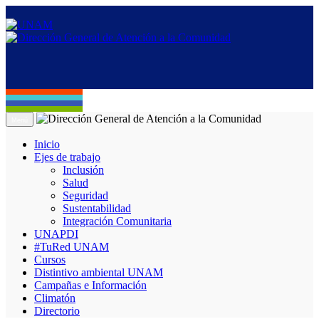
Menú
Inicio
Ejes de trabajo
Inclusión
Salud
Seguridad
Sustentabilidad
Integración Comunitaria
UNAPDI
#TuRed UNAM
Cursos
Distintivo ambiental UNAM
Campañas e Información
Climatón
Directorio