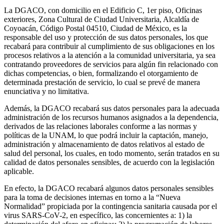
La DGACO, con domicilio en el Edificio C, 1er piso, Oficinas
exteriores, Zona Cultural de Ciudad Universitaria, Alcaldía de
Coyoacán, Código Postal 04510, Ciudad de México, es la
responsable del uso y protección de sus datos personales, los que
recabará para contribuir al cumplimiento de sus obligaciones en los
procesos relativos a la atención a la comunidad universitaria, ya sea
contratando proveedores de servicios para algún fin relacionado con
dichas competencias, o bien, formalizando el otorgamiento de
determinada prestación de servicio, lo cual se prevé de manera
enunciativa y no limitativa.
Además, la DGACO recabará sus datos personales para la adecuada
administración de los recursos humanos asignados a la dependencia,
derivados de las relaciones laborales conforme a las normas y
políticas de la UNAM, lo que podrá incluir la captación, manejo,
administración y almacenamiento de datos relativos al estado de
salud del personal, los cuales, en todo momento, serán tratados en su
calidad de datos personales sensibles, de acuerdo con la legislación
aplicable.
En efecto, la DGACO recabará algunos datos personales sensibles
para la toma de decisiones internas en torno a la “Nueva
Normalidad” propiciada por la contingencia sanitaria causada por el
virus SARS-CoV-2, en específico, las concernientes a: 1) la