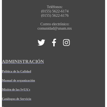
Teléfonos:
(0155) 5622-6174
(0155) 5622-6176
Correo electrónico:
comunidad@unam.mx
ADMINISTRACIÓN
Política de la Calidad
Manual de organización
Misión de las SyUA's
Catálogos de Servicio