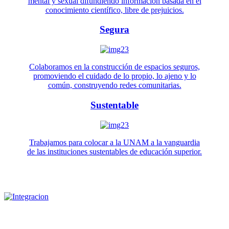
mental y sexual difundiendo información basada en el
conocimiento científico, libre de prejuicios.
Segura
Colaboramos en la construcción de espacios seguros,
promoviendo el cuidado de lo propio, lo ajeno y lo
común, construyendo redes comunitarias.
Sustentable
Trabajamos para colocar a la UNAM a la vanguardia
de las instituciones sustentables de educación superior.