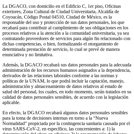
La DGACO, con domicilio en el Edificio C, 1er piso, Oficinas
exteriores, Zona Cultural de Ciudad Universitaria, Alcaldía de
Coyoacán, Código Postal 04510, Ciudad de México, es la
responsable del uso y protección de sus datos personales, los que
recabará para contribuir al cumplimiento de sus obligaciones en los
procesos relativos a la atención a la comunidad universitaria, ya sea
contratando proveedores de servicios para algún fin relacionado con
dichas competencias, o bien, formalizando el otorgamiento de
determinada prestación de servicio, lo cual se prevé de manera
enunciativa y no limitativa.
Además, la DGACO recabará sus datos personales para la adecuada
administración de los recursos humanos asignados a la dependencia,
derivados de las relaciones laborales conforme a las normas y
políticas de la UNAM, lo que podrá incluir la captación, manejo,
administración y almacenamiento de datos relativos al estado de
salud del personal, los cuales, en todo momento, serán tratados en su
calidad de datos personales sensibles, de acuerdo con la legislación
aplicable.
En efecto, la DGACO recabará algunos datos personales sensibles
para la toma de decisiones internas en torno a la “Nueva
Normalidad” propiciada por la contingencia sanitaria causada por el
virus SARS-CoV-2, en específico, las concernientes a: 1) la