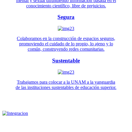
mental y sexual difundiendo información basada en el
conocimiento científico, libre de prejuicios.
Segura
Colaboramos en la construcción de espacios seguros,
promoviendo el cuidado de lo propio, lo ajeno y lo
común, construyendo redes comunitarias.
Sustentable
Trabajamos para colocar a la UNAM a la vanguardia
de las instituciones sustentables de educación superior.