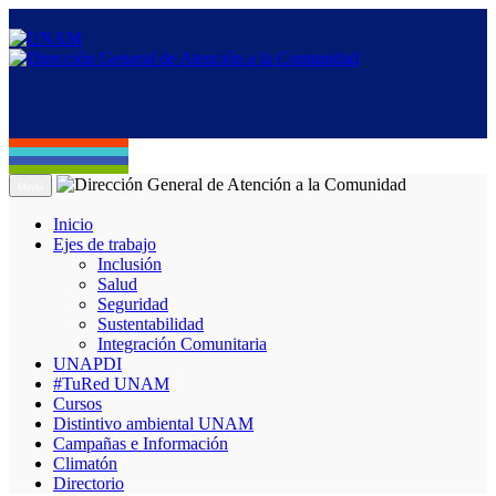
Menú
Inicio
Ejes de trabajo
Inclusión
Salud
Seguridad
Sustentabilidad
Integración Comunitaria
UNAPDI
#TuRed UNAM
Cursos
Distintivo ambiental UNAM
Campañas e Información
Climatón
Directorio