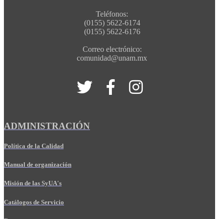
Teléfonos:
(0155) 5622-6174
(0155) 5622-6176
Correo electrónico:
comunidad@unam.mx
ADMINISTRACIÓN
Política de la Calidad
Manual de organización
Misión de las SyUA's
Catálogos de Servicio