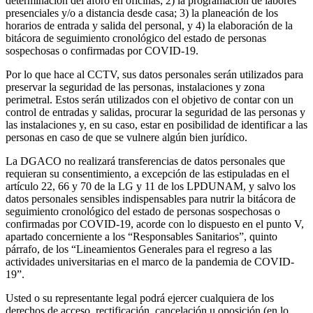
determinación del aforo en oficinas; 2) la programación de labores
presenciales y/o a distancia desde casa; 3) la planeación de los
horarios de entrada y salida del personal, y 4) la elaboración de la
bitácora de seguimiento cronológico del estado de personas
sospechosas o confirmadas por COVID-19.
Por lo que hace al CCTV, sus datos personales serán utilizados para
preservar la seguridad de las personas, instalaciones y zona
perimetral. Estos serán utilizados con el objetivo de contar con un
control de entradas y salidas, procurar la seguridad de las personas y
las instalaciones y, en su caso, estar en posibilidad de identificar a las
personas en caso de que se vulnere algún bien jurídico.
La DGACO no realizará transferencias de datos personales que
requieran su consentimiento, a excepción de las estipuladas en el
artículo 22, 66 y 70 de la LG y 11 de los LPDUNAM, y salvo los
datos personales sensibles indispensables para nutrir la bitácora de
seguimiento cronológico del estado de personas sospechosas o
confirmadas por COVID-19, acorde con lo dispuesto en el punto V,
apartado concerniente a los “Responsables Sanitarios”, quinto
párrafo, de los “Lineamientos Generales para el regreso a las
actividades universitarias en el marco de la pandemia de COVID-
19”.
Usted o su representante legal podrá ejercer cualquiera de los
derechos de acceso, rectificación, cancelación u oposición (en lo