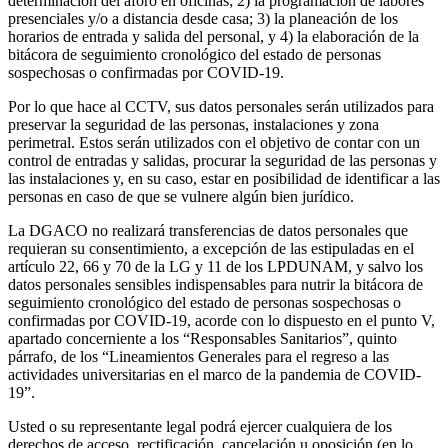
determinación del aforo en oficinas; 2) la programación de labores
presenciales y/o a distancia desde casa; 3) la planeación de los
horarios de entrada y salida del personal, y 4) la elaboración de la
bitácora de seguimiento cronológico del estado de personas
sospechosas o confirmadas por COVID-19.
Por lo que hace al CCTV, sus datos personales serán utilizados para
preservar la seguridad de las personas, instalaciones y zona
perimetral. Estos serán utilizados con el objetivo de contar con un
control de entradas y salidas, procurar la seguridad de las personas y
las instalaciones y, en su caso, estar en posibilidad de identificar a las
personas en caso de que se vulnere algún bien jurídico.
La DGACO no realizará transferencias de datos personales que
requieran su consentimiento, a excepción de las estipuladas en el
artículo 22, 66 y 70 de la LG y 11 de los LPDUNAM, y salvo los
datos personales sensibles indispensables para nutrir la bitácora de
seguimiento cronológico del estado de personas sospechosas o
confirmadas por COVID-19, acorde con lo dispuesto en el punto V,
apartado concerniente a los “Responsables Sanitarios”, quinto
párrafo, de los “Lineamientos Generales para el regreso a las
actividades universitarias en el marco de la pandemia de COVID-
19”.
Usted o su representante legal podrá ejercer cualquiera de los
derechos de acceso, rectificación, cancelación u oposición (en lo