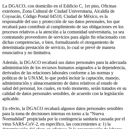
La DGACO, con domicilio en el Edificio C, 1er piso, Oficinas
exteriores, Zona Cultural de Ciudad Universitaria, Alcaldía de
Coyoacán, Código Postal 04510, Ciudad de México, es la
responsable del uso y protección de sus datos personales, los que
recabará para contribuir al cumplimiento de sus obligaciones en los
procesos relativos a la atención a la comunidad universitaria, ya sea
contratando proveedores de servicios para algún fin relacionado con
dichas competencias, o bien, formalizando el otorgamiento de
determinada prestación de servicio, lo cual se prevé de manera
enunciativa y no limitativa.
Además, la DGACO recabará sus datos personales para la adecuada
administración de los recursos humanos asignados a la dependencia,
derivados de las relaciones laborales conforme a las normas y
políticas de la UNAM, lo que podrá incluir la captación, manejo,
administración y almacenamiento de datos relativos al estado de
salud del personal, los cuales, en todo momento, serán tratados en su
calidad de datos personales sensibles, de acuerdo con la legislación
aplicable.
En efecto, la DGACO recabará algunos datos personales sensibles
para la toma de decisiones internas en torno a la “Nueva
Normalidad” propiciada por la contingencia sanitaria causada por el
virus SARS-CoV-2, en específico, las concernientes a: 1) la