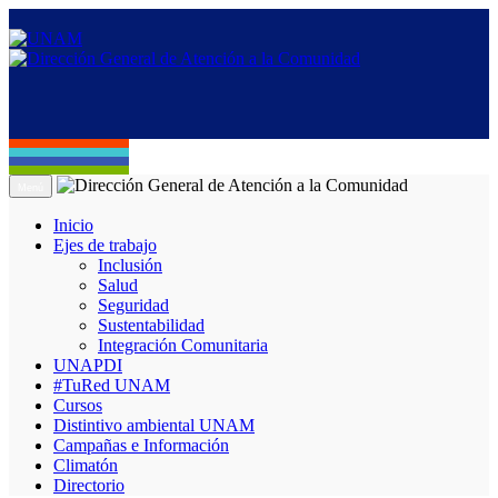
Menú
Inicio
Ejes de trabajo
Inclusión
Salud
Seguridad
Sustentabilidad
Integración Comunitaria
UNAPDI
#TuRed UNAM
Cursos
Distintivo ambiental UNAM
Campañas e Información
Climatón
Directorio