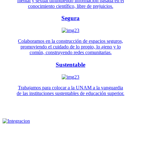
mental y sexual difundiendo información basada en el
conocimiento científico, libre de prejuicios.
Segura
Colaboramos en la construcción de espacios seguros,
promoviendo el cuidado de lo propio, lo ajeno y lo
común, construyendo redes comunitarias.
Sustentable
Trabajamos para colocar a la UNAM a la vanguardia
de las instituciones sustentables de educación superior.