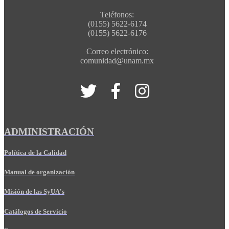
Teléfonos:
(0155) 5622-6174
(0155) 5622-6176
Correo electrónico:
comunidad@unam.mx
ADMINISTRACIÓN
Política de la Calidad
Manual de organización
Misión de las SyUA's
Catálogos de Servicio