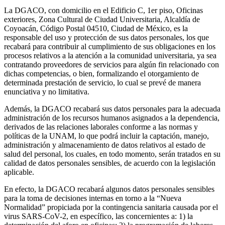
La DGACO, con domicilio en el Edificio C, 1er piso, Oficinas
exteriores, Zona Cultural de Ciudad Universitaria, Alcaldía de
Coyoacán, Código Postal 04510, Ciudad de México, es la
responsable del uso y protección de sus datos personales, los que
recabará para contribuir al cumplimiento de sus obligaciones en los
procesos relativos a la atención a la comunidad universitaria, ya sea
contratando proveedores de servicios para algún fin relacionado con
dichas competencias, o bien, formalizando el otorgamiento de
determinada prestación de servicio, lo cual se prevé de manera
enunciativa y no limitativa.
Además, la DGACO recabará sus datos personales para la adecuada
administración de los recursos humanos asignados a la dependencia,
derivados de las relaciones laborales conforme a las normas y
políticas de la UNAM, lo que podrá incluir la captación, manejo,
administración y almacenamiento de datos relativos al estado de
salud del personal, los cuales, en todo momento, serán tratados en su
calidad de datos personales sensibles, de acuerdo con la legislación
aplicable.
En efecto, la DGACO recabará algunos datos personales sensibles
para la toma de decisiones internas en torno a la “Nueva
Normalidad” propiciada por la contingencia sanitaria causada por el
virus SARS-CoV-2, en específico, las concernientes a: 1) la