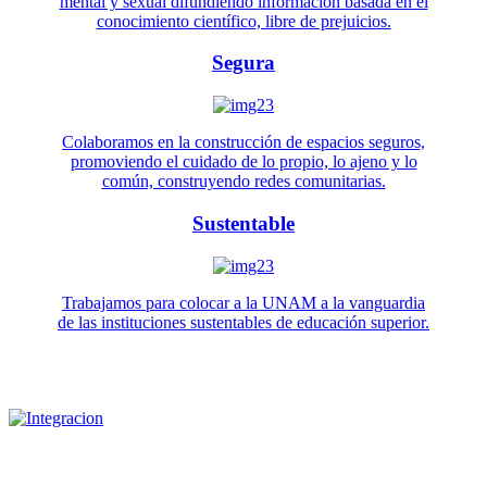
mental y sexual difundiendo información basada en el
conocimiento científico, libre de prejuicios.
Segura
Colaboramos en la construcción de espacios seguros,
promoviendo el cuidado de lo propio, lo ajeno y lo
común, construyendo redes comunitarias.
Sustentable
Trabajamos para colocar a la UNAM a la vanguardia
de las instituciones sustentables de educación superior.