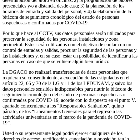
determinación del aforo en oficinas; 2) la programación de labores
presenciales y/o a distancia desde casa; 3) la planeación de los
horarios de entrada y salida del personal, y 4) la elaboración de la
bitácora de seguimiento cronológico del estado de personas
sospechosas o confirmadas por COVID-19.
Por lo que hace al CCTV, sus datos personales serán utilizados para
preservar la seguridad de las personas, instalaciones y zona
perimetral. Estos serán utilizados con el objetivo de contar con un
control de entradas y salidas, procurar la seguridad de las personas y
las instalaciones y, en su caso, estar en posibilidad de identificar a las
personas en caso de que se vulnere algún bien jurídico.
La DGACO no realizará transferencias de datos personales que
requieran su consentimiento, a excepción de las estipuladas en el
artículo 22, 66 y 70 de la LG y 11 de los LPDUNAM, y salvo los
datos personales sensibles indispensables para nutrir la bitácora de
seguimiento cronológico del estado de personas sospechosas o
confirmadas por COVID-19, acorde con lo dispuesto en el punto V,
apartado concerniente a los “Responsables Sanitarios”, quinto
párrafo, de los “Lineamientos Generales para el regreso a las
actividades universitarias en el marco de la pandemia de COVID-
19”.
Usted o su representante legal podrá ejercer cualquiera de los
derechos de acceso, rectificación, cancelación u oposición (en lo