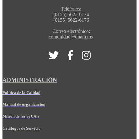
Teléfonos:
(0155) 5622-6174
(0155) 5622-6176
Correo electrónico:
comunidad@unam.mx
ADMINISTRACIÓN
Política de la Calidad
Manual de organización
Misión de las SyUA's
Catálogos de Servicio