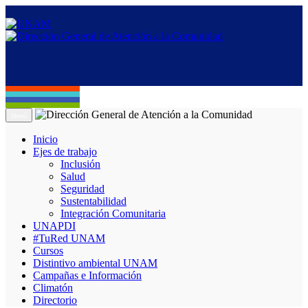
Menú
Inicio
Ejes de trabajo
Inclusión
Salud
Seguridad
Sustentabilidad
Integración Comunitaria
UNAPDI
#TuRed UNAM
Cursos
Distintivo ambiental UNAM
Campañas e Información
Climatón
Directorio