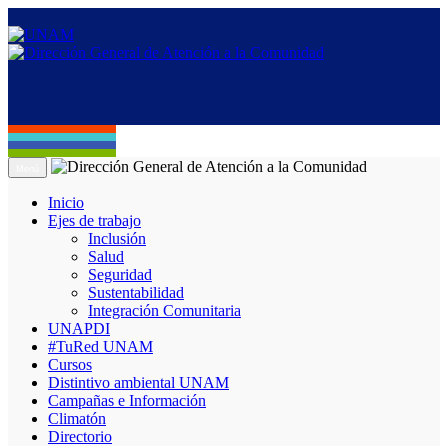
Menú
Inicio
Ejes de trabajo
Inclusión
Salud
Seguridad
Sustentabilidad
Integración Comunitaria
UNAPDI
#TuRed UNAM
Cursos
Distintivo ambiental UNAM
Campañas e Información
Climatón
Directorio