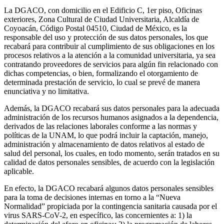
La DGACO, con domicilio en el Edificio C, 1er piso, Oficinas
exteriores, Zona Cultural de Ciudad Universitaria, Alcaldía de
Coyoacán, Código Postal 04510, Ciudad de México, es la
responsable del uso y protección de sus datos personales, los que
recabará para contribuir al cumplimiento de sus obligaciones en los
procesos relativos a la atención a la comunidad universitaria, ya sea
contratando proveedores de servicios para algún fin relacionado con
dichas competencias, o bien, formalizando el otorgamiento de
determinada prestación de servicio, lo cual se prevé de manera
enunciativa y no limitativa.
Además, la DGACO recabará sus datos personales para la adecuada
administración de los recursos humanos asignados a la dependencia,
derivados de las relaciones laborales conforme a las normas y
políticas de la UNAM, lo que podrá incluir la captación, manejo,
administración y almacenamiento de datos relativos al estado de
salud del personal, los cuales, en todo momento, serán tratados en su
calidad de datos personales sensibles, de acuerdo con la legislación
aplicable.
En efecto, la DGACO recabará algunos datos personales sensibles
para la toma de decisiones internas en torno a la “Nueva
Normalidad” propiciada por la contingencia sanitaria causada por el
virus SARS-CoV-2, en específico, las concernientes a: 1) la