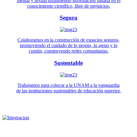
mental y sexual difundiendo información basada en el
conocimiento científico, libre de prejuicios.
Segura
Colaboramos en la construcción de espacios seguros,
promoviendo el cuidado de lo propio, lo ajeno y lo
común, construyendo redes comunitarias.
Sustentable
Trabajamos para colocar a la UNAM a la vanguardia
de las instituciones sustentables de educación superior.