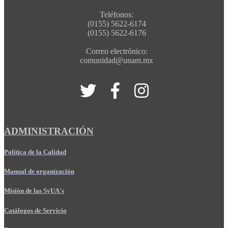
Teléfonos:
(0155) 5622-6174
(0155) 5622-6176
Correo electrónico:
comunidad@unam.mx
ADMINISTRACIÓN
Política de la Calidad
Manual de organización
Misión de las SyUA's
Catálogos de Servicio