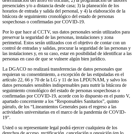
determinación del aforo en oficinas; 2) la programación de labores
presenciales y/o a distancia desde casa; 3) la planeación de los
horarios de entrada y salida del personal, y 4) la elaboración de la
bitácora de seguimiento cronológico del estado de personas
sospechosas o confirmadas por COVID-19.
Por lo que hace al CCTV, sus datos personales serán utilizados para
preservar la seguridad de las personas, instalaciones y zona
perimetral. Estos serán utilizados con el objetivo de contar con un
control de entradas y salidas, procurar la seguridad de las personas y
las instalaciones y, en su caso, estar en posibilidad de identificar a las
personas en caso de que se vulnere algún bien jurídico.
La DGACO no realizará transferencias de datos personales que
requieran su consentimiento, a excepción de las estipuladas en el
artículo 22, 66 y 70 de la LG y 11 de los LPDUNAM, y salvo los
datos personales sensibles indispensables para nutrir la bitácora de
seguimiento cronológico del estado de personas sospechosas o
confirmadas por COVID-19, acorde con lo dispuesto en el punto V,
apartado concerniente a los “Responsables Sanitarios”, quinto
párrafo, de los “Lineamientos Generales para el regreso a las
actividades universitarias en el marco de la pandemia de COVID-
19”.
Usted o su representante legal podrá ejercer cualquiera de los
derechos de acceso, rectificación, cancelación u oposición (en lo