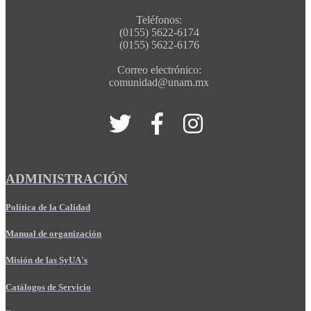
Teléfonos:
(0155) 5622-6174
(0155) 5622-6176
Correo electrónico:
comunidad@unam.mx
ADMINISTRACIÓN
Política de la Calidad
Manual de organización
Misión de las SyUA's
Catálogos de Servicio