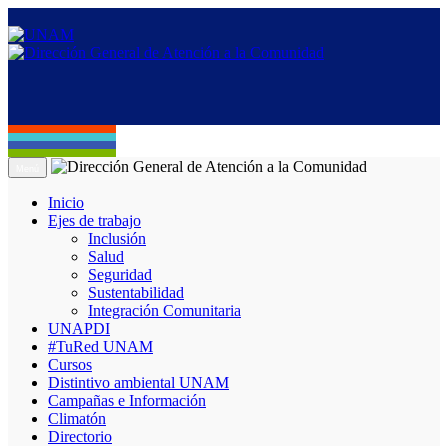
Menú
Inicio
Ejes de trabajo
Inclusión
Salud
Seguridad
Sustentabilidad
Integración Comunitaria
UNAPDI
#TuRed UNAM
Cursos
Distintivo ambiental UNAM
Campañas e Información
Climatón
Directorio