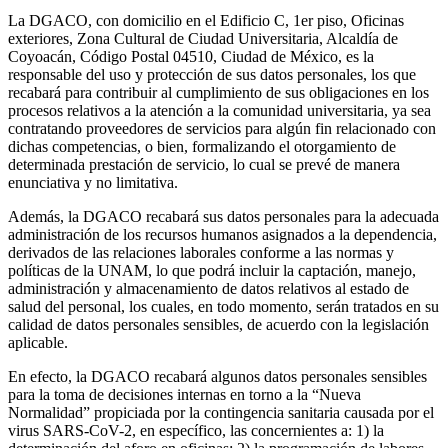
La DGACO, con domicilio en el Edificio C, 1er piso, Oficinas
exteriores, Zona Cultural de Ciudad Universitaria, Alcaldía de
Coyoacán, Código Postal 04510, Ciudad de México, es la
responsable del uso y protección de sus datos personales, los que
recabará para contribuir al cumplimiento de sus obligaciones en los
procesos relativos a la atención a la comunidad universitaria, ya sea
contratando proveedores de servicios para algún fin relacionado con
dichas competencias, o bien, formalizando el otorgamiento de
determinada prestación de servicio, lo cual se prevé de manera
enunciativa y no limitativa.
Además, la DGACO recabará sus datos personales para la adecuada
administración de los recursos humanos asignados a la dependencia,
derivados de las relaciones laborales conforme a las normas y
políticas de la UNAM, lo que podrá incluir la captación, manejo,
administración y almacenamiento de datos relativos al estado de
salud del personal, los cuales, en todo momento, serán tratados en su
calidad de datos personales sensibles, de acuerdo con la legislación
aplicable.
En efecto, la DGACO recabará algunos datos personales sensibles
para la toma de decisiones internas en torno a la “Nueva
Normalidad” propiciada por la contingencia sanitaria causada por el
virus SARS-CoV-2, en específico, las concernientes a: 1) la