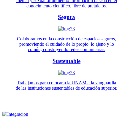
mental y sexual difundiendo información basada en el
conocimiento científico, libre de prejuicios.
Segura
Colaboramos en la construcción de espacios seguros,
promoviendo el cuidado de lo propio, lo ajeno y lo
común, construyendo redes comunitarias.
Sustentable
Trabajamos para colocar a la UNAM a la vanguardia
de las instituciones sustentables de educación superior.