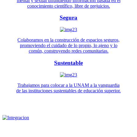
mental y sexual difundiendo información basada en el
conocimiento científico, libre de prejuicios.
Segura
Colaboramos en la construcción de espacios seguros,
promoviendo el cuidado de lo propio, lo ajeno y lo
común, construyendo redes comunitarias.
Sustentable
Trabajamos para colocar a la UNAM a la vanguardia
de las instituciones sustentables de educación superior.