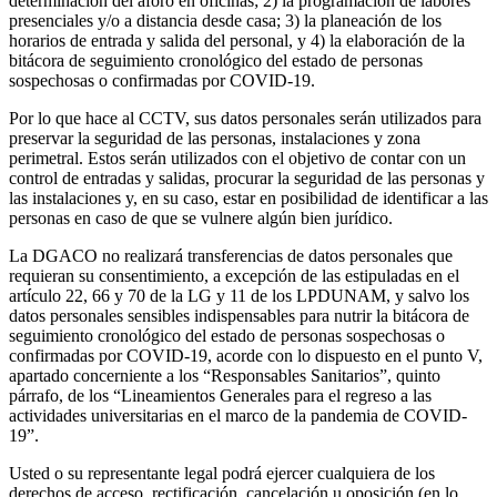
determinación del aforo en oficinas; 2) la programación de labores
presenciales y/o a distancia desde casa; 3) la planeación de los
horarios de entrada y salida del personal, y 4) la elaboración de la
bitácora de seguimiento cronológico del estado de personas
sospechosas o confirmadas por COVID-19.
Por lo que hace al CCTV, sus datos personales serán utilizados para
preservar la seguridad de las personas, instalaciones y zona
perimetral. Estos serán utilizados con el objetivo de contar con un
control de entradas y salidas, procurar la seguridad de las personas y
las instalaciones y, en su caso, estar en posibilidad de identificar a las
personas en caso de que se vulnere algún bien jurídico.
La DGACO no realizará transferencias de datos personales que
requieran su consentimiento, a excepción de las estipuladas en el
artículo 22, 66 y 70 de la LG y 11 de los LPDUNAM, y salvo los
datos personales sensibles indispensables para nutrir la bitácora de
seguimiento cronológico del estado de personas sospechosas o
confirmadas por COVID-19, acorde con lo dispuesto en el punto V,
apartado concerniente a los “Responsables Sanitarios”, quinto
párrafo, de los “Lineamientos Generales para el regreso a las
actividades universitarias en el marco de la pandemia de COVID-
19”.
Usted o su representante legal podrá ejercer cualquiera de los
derechos de acceso, rectificación, cancelación u oposición (en lo