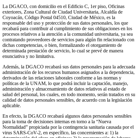
La DGACO, con domicilio en el Edificio C, 1er piso, Oficinas
exteriores, Zona Cultural de Ciudad Universitaria, Alcaldía de
Coyoacán, Código Postal 04510, Ciudad de México, es la
responsable del uso y protección de sus datos personales, los que
recabará para contribuir al cumplimiento de sus obligaciones en los
procesos relativos a la atención a la comunidad universitaria, ya sea
contratando proveedores de servicios para algún fin relacionado con
dichas competencias, o bien, formalizando el otorgamiento de
determinada prestación de servicio, lo cual se prevé de manera
enunciativa y no limitativa.
Además, la DGACO recabará sus datos personales para la adecuada
administración de los recursos humanos asignados a la dependencia,
derivados de las relaciones laborales conforme a las normas y
políticas de la UNAM, lo que podrá incluir la captación, manejo,
administración y almacenamiento de datos relativos al estado de
salud del personal, los cuales, en todo momento, serán tratados en su
calidad de datos personales sensibles, de acuerdo con la legislación
aplicable.
En efecto, la DGACO recabará algunos datos personales sensibles
para la toma de decisiones internas en torno a la “Nueva
Normalidad” propiciada por la contingencia sanitaria causada por el
virus SARS-CoV-2, en específico, las concernientes a: 1) la