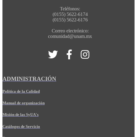
Teléfonos:
(0155) 5622-6174
(0155) 5622-6176
Correo electrónico:
comunidad@unam.mx
ADMINISTRACIÓN
Política de la Calidad
Manual de organización
Misión de las SyUA's
Catálogos de Servicio