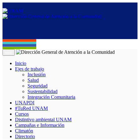
Menú
Inicio
Ejes de trabajo
Inclusión
Salud
Seguridad
Sustentabilidad
Integración Comunitaria
UNAPDI
#TuRed UNAM
Cursos
Distintivo ambiental UNAM
Campañas e Información
Climatón
Directorio