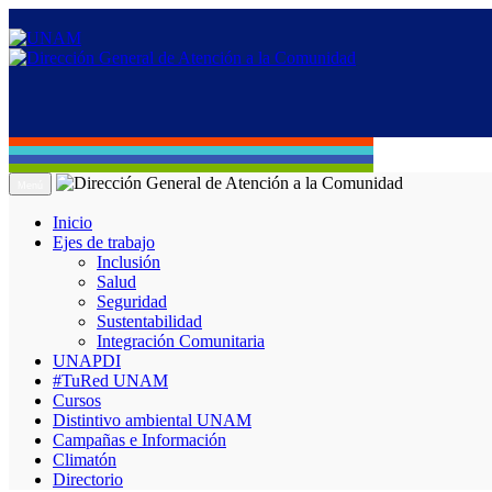
Menú
Inicio
Ejes de trabajo
Inclusión
Salud
Seguridad
Sustentabilidad
Integración Comunitaria
UNAPDI
#TuRed UNAM
Cursos
Distintivo ambiental UNAM
Campañas e Información
Climatón
Directorio