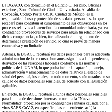
La DGACO, con domicilio en el Edificio C, 1er piso, Oficinas
exteriores, Zona Cultural de Ciudad Universitaria, Alcaldía de
Coyoacán, Código Postal 04510, Ciudad de México, es la
responsable del uso y protección de sus datos personales, los que
recabará para contribuir al cumplimiento de sus obligaciones en los
procesos relativos a la atención a la comunidad universitaria, ya sea
contratando proveedores de servicios para algún fin relacionado con
dichas competencias, o bien, formalizando el otorgamiento de
determinada prestación de servicio, lo cual se prevé de manera
enunciativa y no limitativa.
Además, la DGACO recabará sus datos personales para la adecuada
administración de los recursos humanos asignados a la dependencia,
derivados de las relaciones laborales conforme a las normas y
políticas de la UNAM, lo que podrá incluir la captación, manejo,
administración y almacenamiento de datos relativos al estado de
salud del personal, los cuales, en todo momento, serán tratados en su
calidad de datos personales sensibles, de acuerdo con la legislación
aplicable.
En efecto, la DGACO recabará algunos datos personales sensibles
para la toma de decisiones internas en torno a la “Nueva
Normalidad” propiciada por la contingencia sanitaria causada por el
virus SARS-CoV-2, en específico, las concernientes a: 1) la