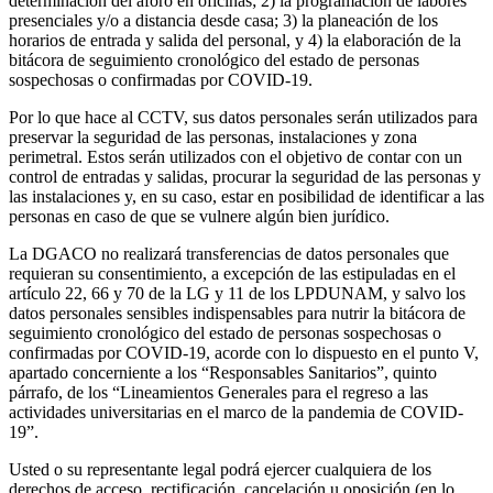
determinación del aforo en oficinas; 2) la programación de labores
presenciales y/o a distancia desde casa; 3) la planeación de los
horarios de entrada y salida del personal, y 4) la elaboración de la
bitácora de seguimiento cronológico del estado de personas
sospechosas o confirmadas por COVID-19.
Por lo que hace al CCTV, sus datos personales serán utilizados para
preservar la seguridad de las personas, instalaciones y zona
perimetral. Estos serán utilizados con el objetivo de contar con un
control de entradas y salidas, procurar la seguridad de las personas y
las instalaciones y, en su caso, estar en posibilidad de identificar a las
personas en caso de que se vulnere algún bien jurídico.
La DGACO no realizará transferencias de datos personales que
requieran su consentimiento, a excepción de las estipuladas en el
artículo 22, 66 y 70 de la LG y 11 de los LPDUNAM, y salvo los
datos personales sensibles indispensables para nutrir la bitácora de
seguimiento cronológico del estado de personas sospechosas o
confirmadas por COVID-19, acorde con lo dispuesto en el punto V,
apartado concerniente a los “Responsables Sanitarios”, quinto
párrafo, de los “Lineamientos Generales para el regreso a las
actividades universitarias en el marco de la pandemia de COVID-
19”.
Usted o su representante legal podrá ejercer cualquiera de los
derechos de acceso, rectificación, cancelación u oposición (en lo