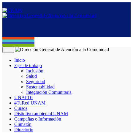
Menú
Inicio
Ejes de trabajo
Inclusión
Salud
Seguridad
Sustentabilidad
Integración Comunitaria
UNAPDI
#TuRed UNAM
Cursos
Distintivo ambiental UNAM
Campañas e Información
Climatón
Directorio