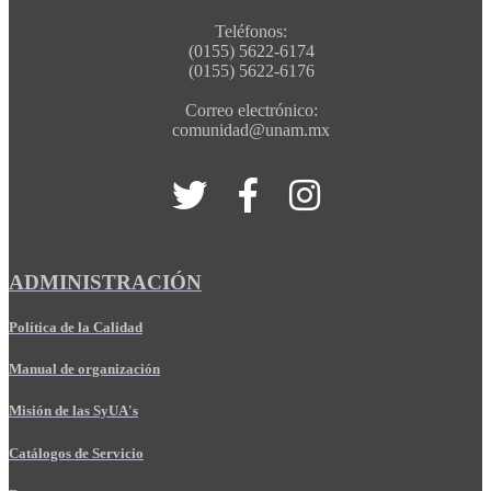
Teléfonos:
(0155) 5622-6174
(0155) 5622-6176
Correo electrónico:
comunidad@unam.mx
ADMINISTRACIÓN
Política de la Calidad
Manual de organización
Misión de las SyUA's
Catálogos de Servicio