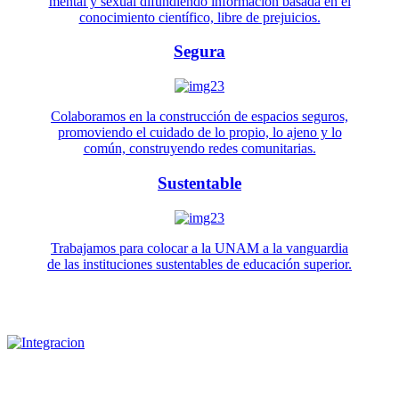
mental y sexual difundiendo información basada en el
conocimiento científico, libre de prejuicios.
Segura
Colaboramos en la construcción de espacios seguros,
promoviendo el cuidado de lo propio, lo ajeno y lo
común, construyendo redes comunitarias.
Sustentable
Trabajamos para colocar a la UNAM a la vanguardia
de las instituciones sustentables de educación superior.