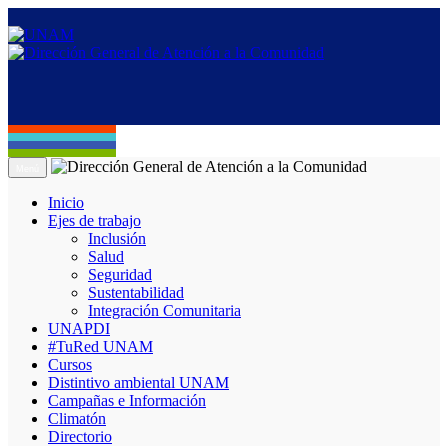
Menú
Inicio
Ejes de trabajo
Inclusión
Salud
Seguridad
Sustentabilidad
Integración Comunitaria
UNAPDI
#TuRed UNAM
Cursos
Distintivo ambiental UNAM
Campañas e Información
Climatón
Directorio