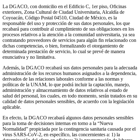
La DGACO, con domicilio en el Edificio C, 1er piso, Oficinas
exteriores, Zona Cultural de Ciudad Universitaria, Alcaldía de
Coyoacán, Código Postal 04510, Ciudad de México, es la
responsable del uso y protección de sus datos personales, los que
recabará para contribuir al cumplimiento de sus obligaciones en los
procesos relativos a la atención a la comunidad universitaria, ya sea
contratando proveedores de servicios para algún fin relacionado con
dichas competencias, o bien, formalizando el otorgamiento de
determinada prestación de servicio, lo cual se prevé de manera
enunciativa y no limitativa.
Además, la DGACO recabará sus datos personales para la adecuada
administración de los recursos humanos asignados a la dependencia,
derivados de las relaciones laborales conforme a las normas y
políticas de la UNAM, lo que podrá incluir la captación, manejo,
administración y almacenamiento de datos relativos al estado de
salud del personal, los cuales, en todo momento, serán tratados en su
calidad de datos personales sensibles, de acuerdo con la legislación
aplicable.
En efecto, la DGACO recabará algunos datos personales sensibles
para la toma de decisiones internas en torno a la “Nueva
Normalidad” propiciada por la contingencia sanitaria causada por el
virus SARS-CoV-2, en específico, las concernientes a: 1) la