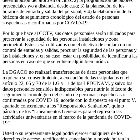
determinación del aforo en oficinas; 2) la programación de labores
presenciales y/o a distancia desde casa; 3) la planeación de los
horarios de entrada y salida del personal, y 4) la elaboración de la
bitácora de seguimiento cronológico del estado de personas
sospechosas o confirmadas por COVID-19.
Por lo que hace al CCTV, sus datos personales serán utilizados para
preservar la seguridad de las personas, instalaciones y zona
perimetral. Estos serán utilizados con el objetivo de contar con un
control de entradas y salidas, procurar la seguridad de las personas y
las instalaciones y, en su caso, estar en posibilidad de identificar a las
personas en caso de que se vulnere algún bien jurídico.
La DGACO no realizará transferencias de datos personales que
requieran su consentimiento, a excepción de las estipuladas en el
artículo 22, 66 y 70 de la LG y 11 de los LPDUNAM, y salvo los
datos personales sensibles indispensables para nutrir la bitácora de
seguimiento cronológico del estado de personas sospechosas o
confirmadas por COVID-19, acorde con lo dispuesto en el punto V,
apartado concerniente a los “Responsables Sanitarios”, quinto
párrafo, de los “Lineamientos Generales para el regreso a las
actividades universitarias en el marco de la pandemia de COVID-
19”.
Usted o su representante legal podrá ejercer cualquiera de los
derechos de acceso, rectificación, cancelación u oposición (en lo