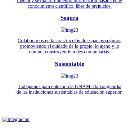
mental y sexual difundiendo información basada en el
conocimiento científico, libre de prejuicios.
Segura
Colaboramos en la construcción de espacios seguros,
promoviendo el cuidado de lo propio, lo ajeno y lo
común, construyendo redes comunitarias.
Sustentable
Trabajamos para colocar a la UNAM a la vanguardia
de las instituciones sustentables de educación superior.