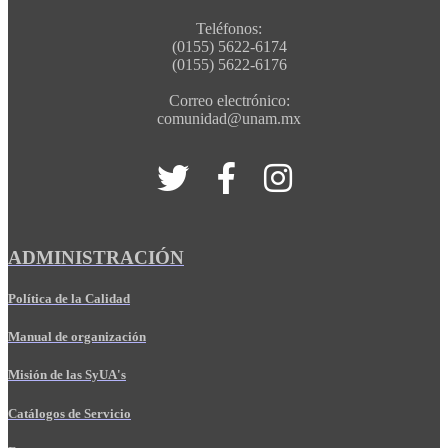
Teléfonos:
(0155) 5622-6174
(0155) 5622-6176
Correo electrónico:
comunidad@unam.mx
ADMINISTRACIÓN
Política de la Calidad
Manual de organización
Misión de las SyUA's
Catálogos de Servicio