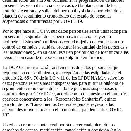
determinación del aforo en oficinas; 2) la programación de labores
presenciales y/o a distancia desde casa; 3) la planeación de los
horarios de entrada y salida del personal, y 4) la elaboración de la
bitácora de seguimiento cronológico del estado de personas
sospechosas o confirmadas por COVID-19.
Por lo que hace al CCTV, sus datos personales serán utilizados para
preservar la seguridad de las personas, instalaciones y zona
perimetral. Estos serán utilizados con el objetivo de contar con un
control de entradas y salidas, procurar la seguridad de las personas y
las instalaciones y, en su caso, estar en posibilidad de identificar a las
personas en caso de que se vulnere algún bien jurídico.
La DGACO no realizará transferencias de datos personales que
requieran su consentimiento, a excepción de las estipuladas en el
artículo 22, 66 y 70 de la LG y 11 de los LPDUNAM, y salvo los
datos personales sensibles indispensables para nutrir la bitácora de
seguimiento cronológico del estado de personas sospechosas o
confirmadas por COVID-19, acorde con lo dispuesto en el punto V,
apartado concerniente a los “Responsables Sanitarios”, quinto
párrafo, de los “Lineamientos Generales para el regreso a las
actividades universitarias en el marco de la pandemia de COVID-
19”.
Usted o su representante legal podrá ejercer cualquiera de los
derechos de acceso, rectificación, cancelación u oposición (en lo