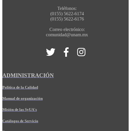
Teléfonos:
(0155) 5622-6174
(0155) 5622-6176
Correo electrónico:
comunidad@unam.mx
ADMINISTRACIÓN
Política de la Calidad
Manual de organización
Misión de las SyUA's
Catálogos de Servicio