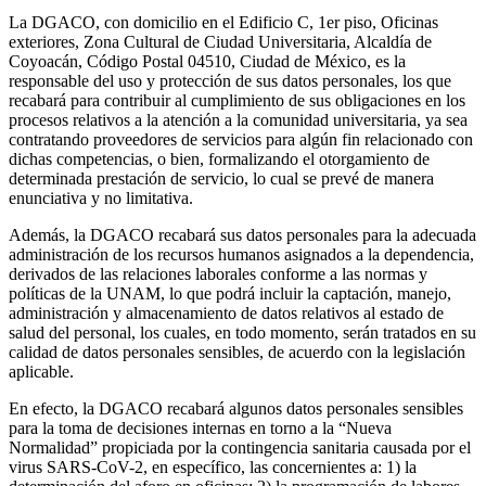
La DGACO, con domicilio en el Edificio C, 1er piso, Oficinas
exteriores, Zona Cultural de Ciudad Universitaria, Alcaldía de
Coyoacán, Código Postal 04510, Ciudad de México, es la
responsable del uso y protección de sus datos personales, los que
recabará para contribuir al cumplimiento de sus obligaciones en los
procesos relativos a la atención a la comunidad universitaria, ya sea
contratando proveedores de servicios para algún fin relacionado con
dichas competencias, o bien, formalizando el otorgamiento de
determinada prestación de servicio, lo cual se prevé de manera
enunciativa y no limitativa.
Además, la DGACO recabará sus datos personales para la adecuada
administración de los recursos humanos asignados a la dependencia,
derivados de las relaciones laborales conforme a las normas y
políticas de la UNAM, lo que podrá incluir la captación, manejo,
administración y almacenamiento de datos relativos al estado de
salud del personal, los cuales, en todo momento, serán tratados en su
calidad de datos personales sensibles, de acuerdo con la legislación
aplicable.
En efecto, la DGACO recabará algunos datos personales sensibles
para la toma de decisiones internas en torno a la “Nueva
Normalidad” propiciada por la contingencia sanitaria causada por el
virus SARS-CoV-2, en específico, las concernientes a: 1) la