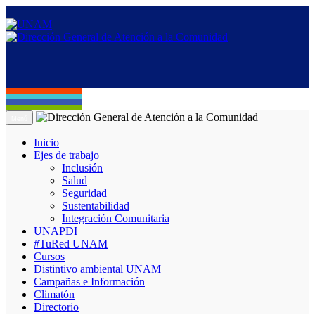
Menú
Inicio
Ejes de trabajo
Inclusión
Salud
Seguridad
Sustentabilidad
Integración Comunitaria
UNAPDI
#TuRed UNAM
Cursos
Distintivo ambiental UNAM
Campañas e Información
Climatón
Directorio