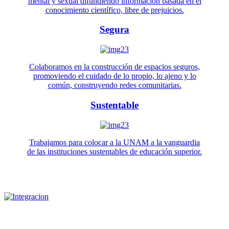
mental y sexual difundiendo información basada en el
conocimiento científico, libre de prejuicios.
Segura
Colaboramos en la construcción de espacios seguros,
promoviendo el cuidado de lo propio, lo ajeno y lo
común, construyendo redes comunitarias.
Sustentable
Trabajamos para colocar a la UNAM a la vanguardia
de las instituciones sustentables de educación superior.