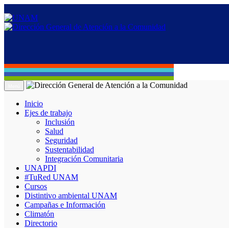
Menú
Inicio
Ejes de trabajo
Inclusión
Salud
Seguridad
Sustentabilidad
Integración Comunitaria
UNAPDI
#TuRed UNAM
Cursos
Distintivo ambiental UNAM
Campañas e Información
Climatón
Directorio