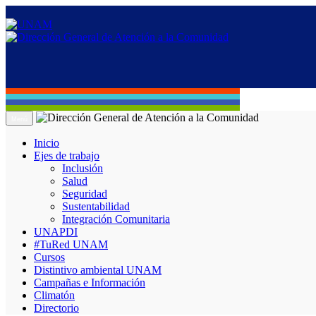
Menú
Inicio
Ejes de trabajo
Inclusión
Salud
Seguridad
Sustentabilidad
Integración Comunitaria
UNAPDI
#TuRed UNAM
Cursos
Distintivo ambiental UNAM
Campañas e Información
Climatón
Directorio