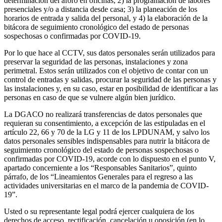
determinación del aforo en oficinas; 2) la programación de labores
presenciales y/o a distancia desde casa; 3) la planeación de los
horarios de entrada y salida del personal, y 4) la elaboración de la
bitácora de seguimiento cronológico del estado de personas
sospechosas o confirmadas por COVID-19.
Por lo que hace al CCTV, sus datos personales serán utilizados para
preservar la seguridad de las personas, instalaciones y zona
perimetral. Estos serán utilizados con el objetivo de contar con un
control de entradas y salidas, procurar la seguridad de las personas y
las instalaciones y, en su caso, estar en posibilidad de identificar a las
personas en caso de que se vulnere algún bien jurídico.
La DGACO no realizará transferencias de datos personales que
requieran su consentimiento, a excepción de las estipuladas en el
artículo 22, 66 y 70 de la LG y 11 de los LPDUNAM, y salvo los
datos personales sensibles indispensables para nutrir la bitácora de
seguimiento cronológico del estado de personas sospechosas o
confirmadas por COVID-19, acorde con lo dispuesto en el punto V,
apartado concerniente a los “Responsables Sanitarios”, quinto
párrafo, de los “Lineamientos Generales para el regreso a las
actividades universitarias en el marco de la pandemia de COVID-
19”.
Usted o su representante legal podrá ejercer cualquiera de los
derechos de acceso, rectificación, cancelación u oposición (en lo