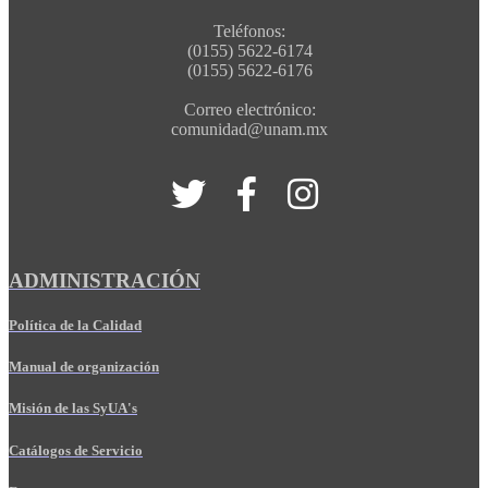
Teléfonos:
(0155) 5622-6174
(0155) 5622-6176
Correo electrónico:
comunidad@unam.mx
ADMINISTRACIÓN
Política de la Calidad
Manual de organización
Misión de las SyUA's
Catálogos de Servicio