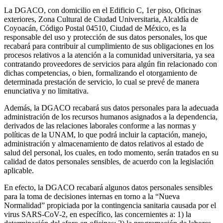
La DGACO, con domicilio en el Edificio C, 1er piso, Oficinas
exteriores, Zona Cultural de Ciudad Universitaria, Alcaldía de
Coyoacán, Código Postal 04510, Ciudad de México, es la
responsable del uso y protección de sus datos personales, los que
recabará para contribuir al cumplimiento de sus obligaciones en los
procesos relativos a la atención a la comunidad universitaria, ya sea
contratando proveedores de servicios para algún fin relacionado con
dichas competencias, o bien, formalizando el otorgamiento de
determinada prestación de servicio, lo cual se prevé de manera
enunciativa y no limitativa.
Además, la DGACO recabará sus datos personales para la adecuada
administración de los recursos humanos asignados a la dependencia,
derivados de las relaciones laborales conforme a las normas y
políticas de la UNAM, lo que podrá incluir la captación, manejo,
administración y almacenamiento de datos relativos al estado de
salud del personal, los cuales, en todo momento, serán tratados en su
calidad de datos personales sensibles, de acuerdo con la legislación
aplicable.
En efecto, la DGACO recabará algunos datos personales sensibles
para la toma de decisiones internas en torno a la “Nueva
Normalidad” propiciada por la contingencia sanitaria causada por el
virus SARS-CoV-2, en específico, las concernientes a: 1) la