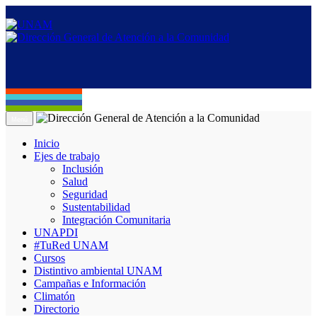
Menú
Inicio
Ejes de trabajo
Inclusión
Salud
Seguridad
Sustentabilidad
Integración Comunitaria
UNAPDI
#TuRed UNAM
Cursos
Distintivo ambiental UNAM
Campañas e Información
Climatón
Directorio