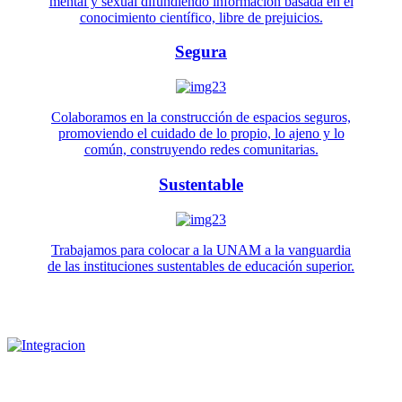
mental y sexual difundiendo información basada en el
conocimiento científico, libre de prejuicios.
Segura
Colaboramos en la construcción de espacios seguros,
promoviendo el cuidado de lo propio, lo ajeno y lo
común, construyendo redes comunitarias.
Sustentable
Trabajamos para colocar a la UNAM a la vanguardia
de las instituciones sustentables de educación superior.