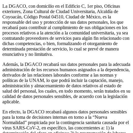
La DGACO, con domicilio en el Edificio C, 1er piso, Oficinas
exteriores, Zona Cultural de Ciudad Universitaria, Alcaldía de
Coyoacán, Código Postal 04510, Ciudad de México, es la
responsable del uso y protección de sus datos personales, los que
recabará para contribuir al cumplimiento de sus obligaciones en los
procesos relativos a la atención a la comunidad universitaria, ya sea
contratando proveedores de servicios para algún fin relacionado con
dichas competencias, o bien, formalizando el otorgamiento de
determinada prestación de servicio, lo cual se prevé de manera
enunciativa y no limitativa.
Además, la DGACO recabará sus datos personales para la adecuada
administración de los recursos humanos asignados a la dependencia,
derivados de las relaciones laborales conforme a las normas y
políticas de la UNAM, lo que podrá incluir la captación, manejo,
administración y almacenamiento de datos relativos al estado de
salud del personal, los cuales, en todo momento, serán tratados en su
calidad de datos personales sensibles, de acuerdo con la legislación
aplicable.
En efecto, la DGACO recabará algunos datos personales sensibles
para la toma de decisiones internas en torno a la “Nueva
Normalidad” propiciada por la contingencia sanitaria causada por el
virus SARS-CoV-2, en específico, las concernientes a: 1) la