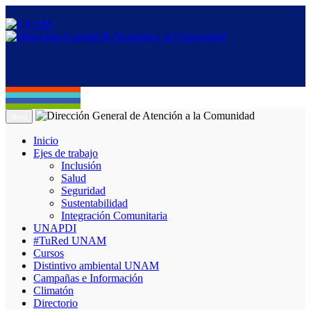
Menú
Inicio
Ejes de trabajo
Inclusión
Salud
Seguridad
Sustentabilidad
Integración Comunitaria
UNAPDI
#TuRed UNAM
Cursos
Distintivo ambiental UNAM
Campañas e Información
Climatón
Directorio