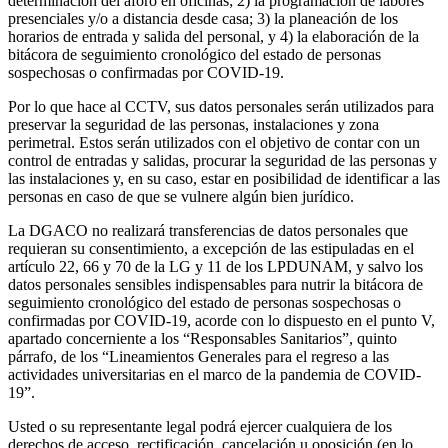
determinación del aforo en oficinas; 2) la programación de labores
presenciales y/o a distancia desde casa; 3) la planeación de los
horarios de entrada y salida del personal, y 4) la elaboración de la
bitácora de seguimiento cronológico del estado de personas
sospechosas o confirmadas por COVID-19.
Por lo que hace al CCTV, sus datos personales serán utilizados para
preservar la seguridad de las personas, instalaciones y zona
perimetral. Estos serán utilizados con el objetivo de contar con un
control de entradas y salidas, procurar la seguridad de las personas y
las instalaciones y, en su caso, estar en posibilidad de identificar a las
personas en caso de que se vulnere algún bien jurídico.
La DGACO no realizará transferencias de datos personales que
requieran su consentimiento, a excepción de las estipuladas en el
artículo 22, 66 y 70 de la LG y 11 de los LPDUNAM, y salvo los
datos personales sensibles indispensables para nutrir la bitácora de
seguimiento cronológico del estado de personas sospechosas o
confirmadas por COVID-19, acorde con lo dispuesto en el punto V,
apartado concerniente a los “Responsables Sanitarios”, quinto
párrafo, de los “Lineamientos Generales para el regreso a las
actividades universitarias en el marco de la pandemia de COVID-
19”.
Usted o su representante legal podrá ejercer cualquiera de los
derechos de acceso, rectificación, cancelación u oposición (en lo