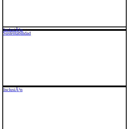
InclusiÃ³n
Sustentabilidad
InclusiÃ³n