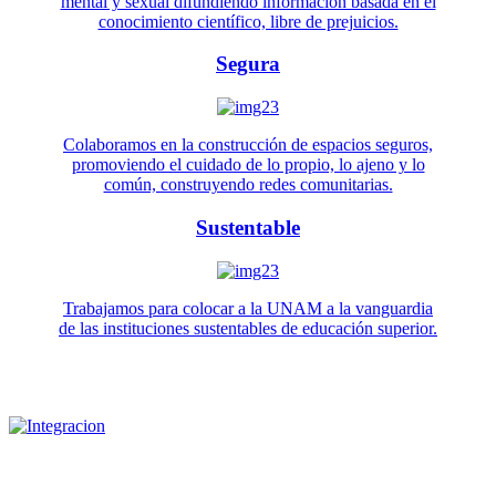
mental y sexual difundiendo información basada en el
conocimiento científico, libre de prejuicios.
Segura
Colaboramos en la construcción de espacios seguros,
promoviendo el cuidado de lo propio, lo ajeno y lo
común, construyendo redes comunitarias.
Sustentable
Trabajamos para colocar a la UNAM a la vanguardia
de las instituciones sustentables de educación superior.