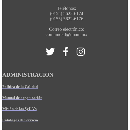
Teléfonos:
(0155) 5622-6174
(0155) 5622-6176
Correo electrónico:
comunidad@unam.mx
ADMINISTRACIÓN
Política de la Calidad
Manual de organización
Misión de las SyUA's
Catálogos de Servicio