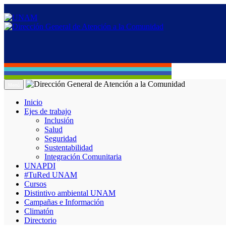
Menú
Inicio
Ejes de trabajo
Inclusión
Salud
Seguridad
Sustentabilidad
Integración Comunitaria
UNAPDI
#TuRed UNAM
Cursos
Distintivo ambiental UNAM
Campañas e Información
Climatón
Directorio