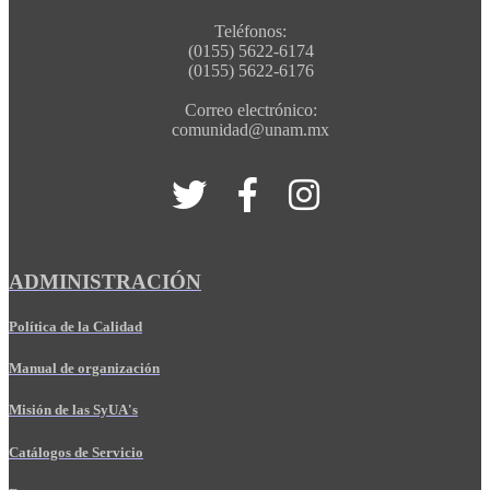
Teléfonos:
(0155) 5622-6174
(0155) 5622-6176
Correo electrónico:
comunidad@unam.mx
ADMINISTRACIÓN
Política de la Calidad
Manual de organización
Misión de las SyUA's
Catálogos de Servicio