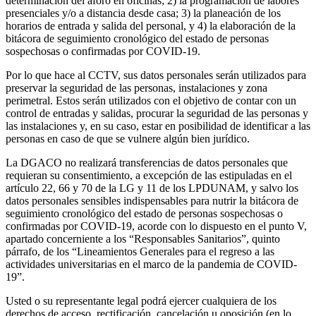
determinación del aforo en oficinas; 2) la programación de labores
presenciales y/o a distancia desde casa; 3) la planeación de los
horarios de entrada y salida del personal, y 4) la elaboración de la
bitácora de seguimiento cronológico del estado de personas
sospechosas o confirmadas por COVID-19.
Por lo que hace al CCTV, sus datos personales serán utilizados para
preservar la seguridad de las personas, instalaciones y zona
perimetral. Estos serán utilizados con el objetivo de contar con un
control de entradas y salidas, procurar la seguridad de las personas y
las instalaciones y, en su caso, estar en posibilidad de identificar a las
personas en caso de que se vulnere algún bien jurídico.
La DGACO no realizará transferencias de datos personales que
requieran su consentimiento, a excepción de las estipuladas en el
artículo 22, 66 y 70 de la LG y 11 de los LPDUNAM, y salvo los
datos personales sensibles indispensables para nutrir la bitácora de
seguimiento cronológico del estado de personas sospechosas o
confirmadas por COVID-19, acorde con lo dispuesto en el punto V,
apartado concerniente a los “Responsables Sanitarios”, quinto
párrafo, de los “Lineamientos Generales para el regreso a las
actividades universitarias en el marco de la pandemia de COVID-
19”.
Usted o su representante legal podrá ejercer cualquiera de los
derechos de acceso, rectificación, cancelación u oposición (en lo