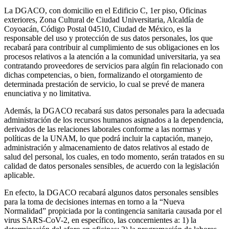
La DGACO, con domicilio en el Edificio C, 1er piso, Oficinas
exteriores, Zona Cultural de Ciudad Universitaria, Alcaldía de
Coyoacán, Código Postal 04510, Ciudad de México, es la
responsable del uso y protección de sus datos personales, los que
recabará para contribuir al cumplimiento de sus obligaciones en los
procesos relativos a la atención a la comunidad universitaria, ya sea
contratando proveedores de servicios para algún fin relacionado con
dichas competencias, o bien, formalizando el otorgamiento de
determinada prestación de servicio, lo cual se prevé de manera
enunciativa y no limitativa.
Además, la DGACO recabará sus datos personales para la adecuada
administración de los recursos humanos asignados a la dependencia,
derivados de las relaciones laborales conforme a las normas y
políticas de la UNAM, lo que podrá incluir la captación, manejo,
administración y almacenamiento de datos relativos al estado de
salud del personal, los cuales, en todo momento, serán tratados en su
calidad de datos personales sensibles, de acuerdo con la legislación
aplicable.
En efecto, la DGACO recabará algunos datos personales sensibles
para la toma de decisiones internas en torno a la “Nueva
Normalidad” propiciada por la contingencia sanitaria causada por el
virus SARS-CoV-2, en específico, las concernientes a: 1) la