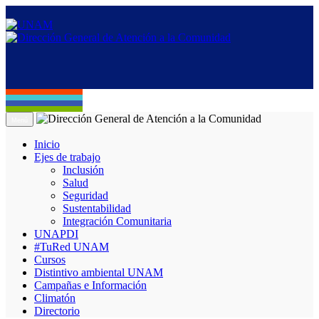
Menú
Inicio
Ejes de trabajo
Inclusión
Salud
Seguridad
Sustentabilidad
Integración Comunitaria
UNAPDI
#TuRed UNAM
Cursos
Distintivo ambiental UNAM
Campañas e Información
Climatón
Directorio