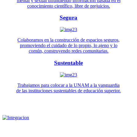
mental y sexual difundiendo información basada en el
conocimiento científico, libre de prejuicios.
Segura
Colaboramos en la construcción de espacios seguros,
promoviendo el cuidado de lo propio, lo ajeno y lo
común, construyendo redes comunitarias.
Sustentable
Trabajamos para colocar a la UNAM a la vanguardia
de las instituciones sustentables de educación superior.