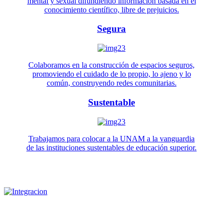
mental y sexual difundiendo información basada en el
conocimiento científico, libre de prejuicios.
Segura
Colaboramos en la construcción de espacios seguros,
promoviendo el cuidado de lo propio, lo ajeno y lo
común, construyendo redes comunitarias.
Sustentable
Trabajamos para colocar a la UNAM a la vanguardia
de las instituciones sustentables de educación superior.