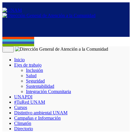
Menú
Inicio
Ejes de trabajo
Inclusión
Salud
Seguridad
Sustentabilidad
Integración Comunitaria
UNAPDI
#TuRed UNAM
Cursos
Distintivo ambiental UNAM
Campañas e Información
Climatón
Directorio