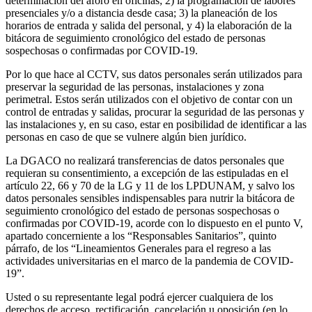
determinación del aforo en oficinas; 2) la programación de labores
presenciales y/o a distancia desde casa; 3) la planeación de los
horarios de entrada y salida del personal, y 4) la elaboración de la
bitácora de seguimiento cronológico del estado de personas
sospechosas o confirmadas por COVID-19.
Por lo que hace al CCTV, sus datos personales serán utilizados para
preservar la seguridad de las personas, instalaciones y zona
perimetral. Estos serán utilizados con el objetivo de contar con un
control de entradas y salidas, procurar la seguridad de las personas y
las instalaciones y, en su caso, estar en posibilidad de identificar a las
personas en caso de que se vulnere algún bien jurídico.
La DGACO no realizará transferencias de datos personales que
requieran su consentimiento, a excepción de las estipuladas en el
artículo 22, 66 y 70 de la LG y 11 de los LPDUNAM, y salvo los
datos personales sensibles indispensables para nutrir la bitácora de
seguimiento cronológico del estado de personas sospechosas o
confirmadas por COVID-19, acorde con lo dispuesto en el punto V,
apartado concerniente a los “Responsables Sanitarios”, quinto
párrafo, de los “Lineamientos Generales para el regreso a las
actividades universitarias en el marco de la pandemia de COVID-
19”.
Usted o su representante legal podrá ejercer cualquiera de los
derechos de acceso, rectificación, cancelación u oposición (en lo