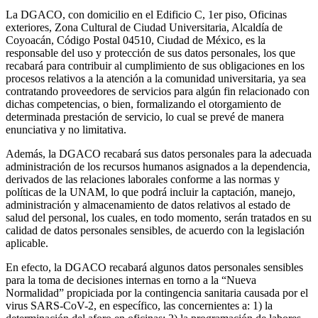
La DGACO, con domicilio en el Edificio C, 1er piso, Oficinas
exteriores, Zona Cultural de Ciudad Universitaria, Alcaldía de
Coyoacán, Código Postal 04510, Ciudad de México, es la
responsable del uso y protección de sus datos personales, los que
recabará para contribuir al cumplimiento de sus obligaciones en los
procesos relativos a la atención a la comunidad universitaria, ya sea
contratando proveedores de servicios para algún fin relacionado con
dichas competencias, o bien, formalizando el otorgamiento de
determinada prestación de servicio, lo cual se prevé de manera
enunciativa y no limitativa.
Además, la DGACO recabará sus datos personales para la adecuada
administración de los recursos humanos asignados a la dependencia,
derivados de las relaciones laborales conforme a las normas y
políticas de la UNAM, lo que podrá incluir la captación, manejo,
administración y almacenamiento de datos relativos al estado de
salud del personal, los cuales, en todo momento, serán tratados en su
calidad de datos personales sensibles, de acuerdo con la legislación
aplicable.
En efecto, la DGACO recabará algunos datos personales sensibles
para la toma de decisiones internas en torno a la “Nueva
Normalidad” propiciada por la contingencia sanitaria causada por el
virus SARS-CoV-2, en específico, las concernientes a: 1) la