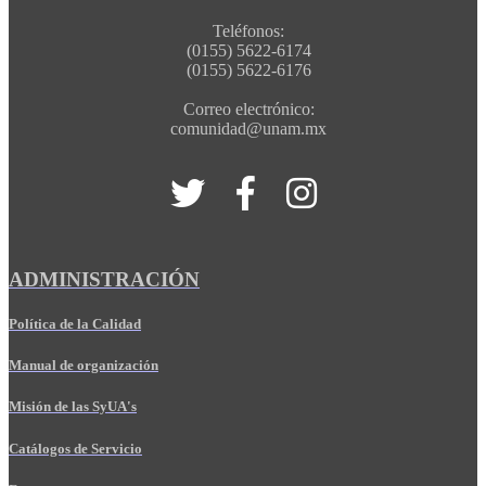
Teléfonos:
(0155) 5622-6174
(0155) 5622-6176
Correo electrónico:
comunidad@unam.mx
ADMINISTRACIÓN
Política de la Calidad
Manual de organización
Misión de las SyUA's
Catálogos de Servicio