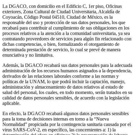
La DGACO, con domicilio en el Edificio C, 1er piso, Oficinas
exteriores, Zona Cultural de Ciudad Universitaria, Alcaldía de
Coyoacán, Código Postal 04510, Ciudad de México, es la
responsable del uso y protección de sus datos personales, los que
recabará para contribuir al cumplimiento de sus obligaciones en los
procesos relativos a la atención a la comunidad universitaria, ya sea
contratando proveedores de servicios para algún fin relacionado con
dichas competencias, o bien, formalizando el otorgamiento de
determinada prestación de servicio, lo cual se prevé de manera
enunciativa y no limitativa.
Además, la DGACO recabará sus datos personales para la adecuada
administración de los recursos humanos asignados a la dependencia,
derivados de las relaciones laborales conforme a las normas y
políticas de la UNAM, lo que podrá incluir la captación, manejo,
administración y almacenamiento de datos relativos al estado de
salud del personal, los cuales, en todo momento, serán tratados en su
calidad de datos personales sensibles, de acuerdo con la legislación
aplicable.
En efecto, la DGACO recabará algunos datos personales sensibles
para la toma de decisiones internas en torno a la “Nueva
Normalidad” propiciada por la contingencia sanitaria causada por el
virus SARS-CoV-2, en específico, las concernientes a: 1) la