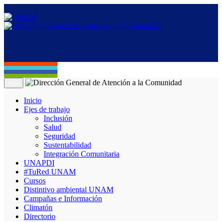
Menú
Inicio
Ejes de trabajo
Inclusión
Salud
Seguridad
Sustentabilidad
Integración Comunitaria
UNAPDI
#TuRed UNAM
Cursos
Distintivo ambiental UNAM
Campañas e Información
Climatón
Directorio