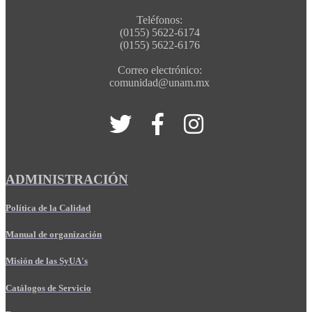
Teléfonos:
(0155) 5622-6174
(0155) 5622-6176
Correo electrónico:
comunidad@unam.mx
ADMINISTRACIÓN
Política de la Calidad
Manual de organización
Misión de las SyUA's
Catálogos de Servicio