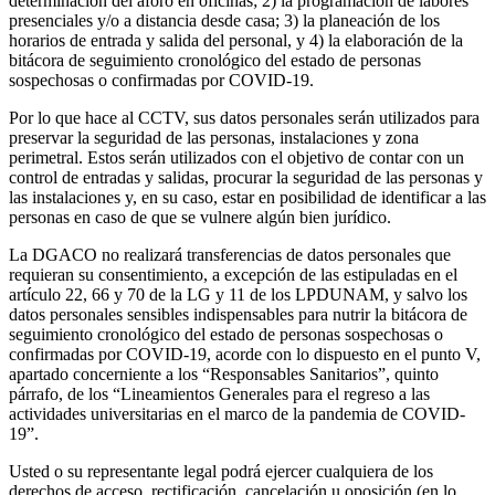
determinación del aforo en oficinas; 2) la programación de labores
presenciales y/o a distancia desde casa; 3) la planeación de los
horarios de entrada y salida del personal, y 4) la elaboración de la
bitácora de seguimiento cronológico del estado de personas
sospechosas o confirmadas por COVID-19.
Por lo que hace al CCTV, sus datos personales serán utilizados para
preservar la seguridad de las personas, instalaciones y zona
perimetral. Estos serán utilizados con el objetivo de contar con un
control de entradas y salidas, procurar la seguridad de las personas y
las instalaciones y, en su caso, estar en posibilidad de identificar a las
personas en caso de que se vulnere algún bien jurídico.
La DGACO no realizará transferencias de datos personales que
requieran su consentimiento, a excepción de las estipuladas en el
artículo 22, 66 y 70 de la LG y 11 de los LPDUNAM, y salvo los
datos personales sensibles indispensables para nutrir la bitácora de
seguimiento cronológico del estado de personas sospechosas o
confirmadas por COVID-19, acorde con lo dispuesto en el punto V,
apartado concerniente a los “Responsables Sanitarios”, quinto
párrafo, de los “Lineamientos Generales para el regreso a las
actividades universitarias en el marco de la pandemia de COVID-
19”.
Usted o su representante legal podrá ejercer cualquiera de los
derechos de acceso, rectificación, cancelación u oposición (en lo