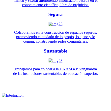
mental y sexual difundiendo información basada en el
conocimiento científico, libre de prejuicios.
Segura
Colaboramos en la construcción de espacios seguros,
promoviendo el cuidado de lo propio, lo ajeno y lo
común, construyendo redes comunitarias.
Sustentable
Trabajamos para colocar a la UNAM a la vanguardia
de las instituciones sustentables de educación superior.