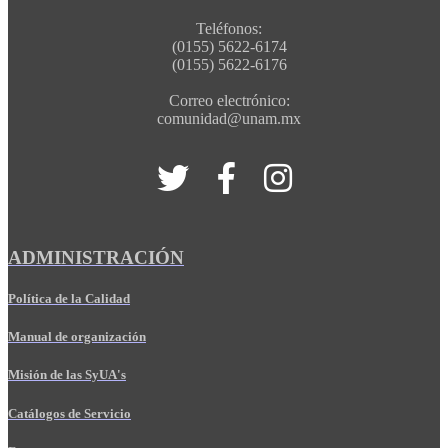
Teléfonos:
(0155) 5622-6174
(0155) 5622-6176
Correo electrónico:
comunidad@unam.mx
ADMINISTRACIÓN
Política de la Calidad
Manual de organización
Misión de las SyUA's
Catálogos de Servicio