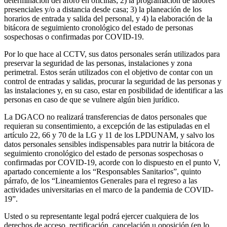
determinación del aforo en oficinas; 2) la programación de labores
presenciales y/o a distancia desde casa; 3) la planeación de los
horarios de entrada y salida del personal, y 4) la elaboración de la
bitácora de seguimiento cronológico del estado de personas
sospechosas o confirmadas por COVID-19.
Por lo que hace al CCTV, sus datos personales serán utilizados para
preservar la seguridad de las personas, instalaciones y zona
perimetral. Estos serán utilizados con el objetivo de contar con un
control de entradas y salidas, procurar la seguridad de las personas y
las instalaciones y, en su caso, estar en posibilidad de identificar a las
personas en caso de que se vulnere algún bien jurídico.
La DGACO no realizará transferencias de datos personales que
requieran su consentimiento, a excepción de las estipuladas en el
artículo 22, 66 y 70 de la LG y 11 de los LPDUNAM, y salvo los
datos personales sensibles indispensables para nutrir la bitácora de
seguimiento cronológico del estado de personas sospechosas o
confirmadas por COVID-19, acorde con lo dispuesto en el punto V,
apartado concerniente a los “Responsables Sanitarios”, quinto
párrafo, de los “Lineamientos Generales para el regreso a las
actividades universitarias en el marco de la pandemia de COVID-
19”.
Usted o su representante legal podrá ejercer cualquiera de los
derechos de acceso, rectificación, cancelación u oposición (en lo