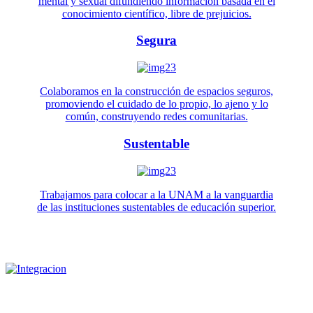
mental y sexual difundiendo información basada en el
conocimiento científico, libre de prejuicios.
Segura
Colaboramos en la construcción de espacios seguros,
promoviendo el cuidado de lo propio, lo ajeno y lo
común, construyendo redes comunitarias.
Sustentable
Trabajamos para colocar a la UNAM a la vanguardia
de las instituciones sustentables de educación superior.