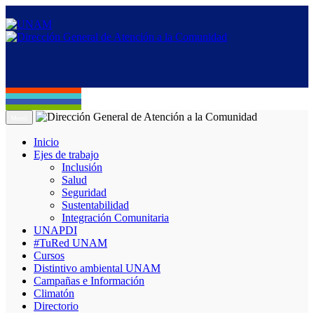
Menú
Inicio
Ejes de trabajo
Inclusión
Salud
Seguridad
Sustentabilidad
Integración Comunitaria
UNAPDI
#TuRed UNAM
Cursos
Distintivo ambiental UNAM
Campañas e Información
Climatón
Directorio