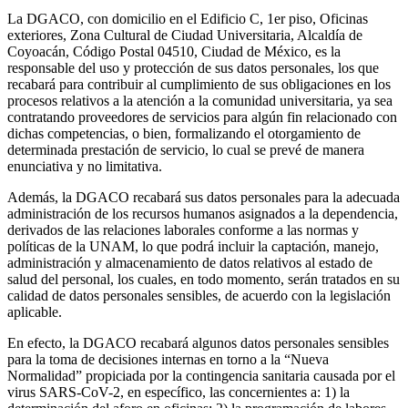
La DGACO, con domicilio en el Edificio C, 1er piso, Oficinas
exteriores, Zona Cultural de Ciudad Universitaria, Alcaldía de
Coyoacán, Código Postal 04510, Ciudad de México, es la
responsable del uso y protección de sus datos personales, los que
recabará para contribuir al cumplimiento de sus obligaciones en los
procesos relativos a la atención a la comunidad universitaria, ya sea
contratando proveedores de servicios para algún fin relacionado con
dichas competencias, o bien, formalizando el otorgamiento de
determinada prestación de servicio, lo cual se prevé de manera
enunciativa y no limitativa.
Además, la DGACO recabará sus datos personales para la adecuada
administración de los recursos humanos asignados a la dependencia,
derivados de las relaciones laborales conforme a las normas y
políticas de la UNAM, lo que podrá incluir la captación, manejo,
administración y almacenamiento de datos relativos al estado de
salud del personal, los cuales, en todo momento, serán tratados en su
calidad de datos personales sensibles, de acuerdo con la legislación
aplicable.
En efecto, la DGACO recabará algunos datos personales sensibles
para la toma de decisiones internas en torno a la “Nueva
Normalidad” propiciada por la contingencia sanitaria causada por el
virus SARS-CoV-2, en específico, las concernientes a: 1) la