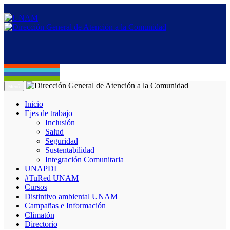
Menú
Inicio
Ejes de trabajo
Inclusión
Salud
Seguridad
Sustentabilidad
Integración Comunitaria
UNAPDI
#TuRed UNAM
Cursos
Distintivo ambiental UNAM
Campañas e Información
Climatón
Directorio