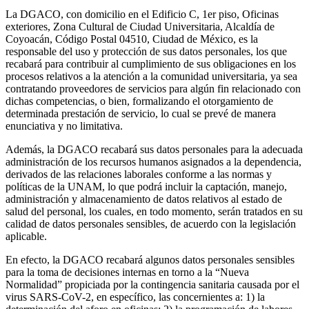
La DGACO, con domicilio en el Edificio C, 1er piso, Oficinas
exteriores, Zona Cultural de Ciudad Universitaria, Alcaldía de
Coyoacán, Código Postal 04510, Ciudad de México, es la
responsable del uso y protección de sus datos personales, los que
recabará para contribuir al cumplimiento de sus obligaciones en los
procesos relativos a la atención a la comunidad universitaria, ya sea
contratando proveedores de servicios para algún fin relacionado con
dichas competencias, o bien, formalizando el otorgamiento de
determinada prestación de servicio, lo cual se prevé de manera
enunciativa y no limitativa.
Además, la DGACO recabará sus datos personales para la adecuada
administración de los recursos humanos asignados a la dependencia,
derivados de las relaciones laborales conforme a las normas y
políticas de la UNAM, lo que podrá incluir la captación, manejo,
administración y almacenamiento de datos relativos al estado de
salud del personal, los cuales, en todo momento, serán tratados en su
calidad de datos personales sensibles, de acuerdo con la legislación
aplicable.
En efecto, la DGACO recabará algunos datos personales sensibles
para la toma de decisiones internas en torno a la “Nueva
Normalidad” propiciada por la contingencia sanitaria causada por el
virus SARS-CoV-2, en específico, las concernientes a: 1) la