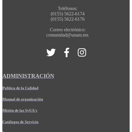
Teléfonos:
(0155) 5622-6174
(0155) 5622-6176
Correo electrónico:
comunidad@unam.mx
ADMINISTRACIÓN
Política de la Calidad
Manual de organización
Misión de las SyUA's
Catálogos de Servicio