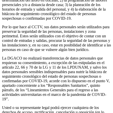
determinación del aforo en oficinas; 2) la programación de labores
presenciales y/o a distancia desde casa; 3) la planeación de los
horarios de entrada y salida del personal, y 4) la elaboración de la
bitácora de seguimiento cronológico del estado de personas
sospechosas o confirmadas por COVID-19.
Por lo que hace al CCTV, sus datos personales serán utilizados para
preservar la seguridad de las personas, instalaciones y zona
perimetral. Estos serán utilizados con el objetivo de contar con un
control de entradas y salidas, procurar la seguridad de las personas y
las instalaciones y, en su caso, estar en posibilidad de identificar a las
personas en caso de que se vulnere algún bien jurídico.
La DGACO no realizará transferencias de datos personales que
requieran su consentimiento, a excepción de las estipuladas en el
artículo 22, 66 y 70 de la LG y 11 de los LPDUNAM, y salvo los
datos personales sensibles indispensables para nutrir la bitácora de
seguimiento cronológico del estado de personas sospechosas o
confirmadas por COVID-19, acorde con lo dispuesto en el punto V,
apartado concerniente a los “Responsables Sanitarios”, quinto
párrafo, de los “Lineamientos Generales para el regreso a las
actividades universitarias en el marco de la pandemia de COVID-
19”.
Usted o su representante legal podrá ejercer cualquiera de los
derechos de acceso, rectificación, cancelación u oposición (en lo