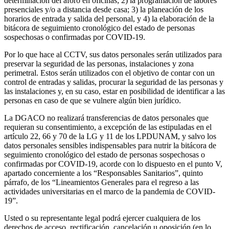
determinación del aforo en oficinas; 2) la programación de labores
presenciales y/o a distancia desde casa; 3) la planeación de los
horarios de entrada y salida del personal, y 4) la elaboración de la
bitácora de seguimiento cronológico del estado de personas
sospechosas o confirmadas por COVID-19.
Por lo que hace al CCTV, sus datos personales serán utilizados para
preservar la seguridad de las personas, instalaciones y zona
perimetral. Estos serán utilizados con el objetivo de contar con un
control de entradas y salidas, procurar la seguridad de las personas y
las instalaciones y, en su caso, estar en posibilidad de identificar a las
personas en caso de que se vulnere algún bien jurídico.
La DGACO no realizará transferencias de datos personales que
requieran su consentimiento, a excepción de las estipuladas en el
artículo 22, 66 y 70 de la LG y 11 de los LPDUNAM, y salvo los
datos personales sensibles indispensables para nutrir la bitácora de
seguimiento cronológico del estado de personas sospechosas o
confirmadas por COVID-19, acorde con lo dispuesto en el punto V,
apartado concerniente a los “Responsables Sanitarios”, quinto
párrafo, de los “Lineamientos Generales para el regreso a las
actividades universitarias en el marco de la pandemia de COVID-
19”.
Usted o su representante legal podrá ejercer cualquiera de los
derechos de acceso, rectificación, cancelación u oposición (en lo