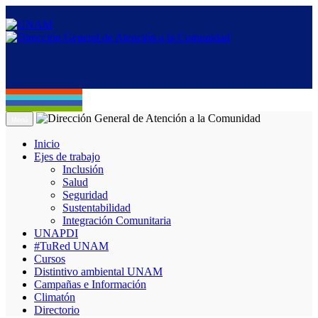
Menú
Inicio
Ejes de trabajo
Inclusión
Salud
Seguridad
Sustentabilidad
Integración Comunitaria
UNAPDI
#TuRed UNAM
Cursos
Distintivo ambiental UNAM
Campañas e Información
Climatón
Directorio