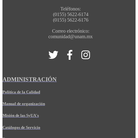
Teléfonos:
(0155) 5622-6174
(0155) 5622-6176
Correo electrónico:
comunidad@unam.mx
ADMINISTRACIÓN
Política de la Calidad
Manual de organización
Misión de las SyUA's
Catálogos de Servicio