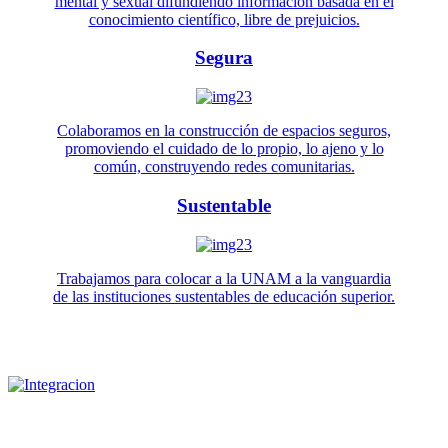
mental y sexual difundiendo información basada en el
conocimiento científico, libre de prejuicios.
Segura
Colaboramos en la construcción de espacios seguros,
promoviendo el cuidado de lo propio, lo ajeno y lo
común, construyendo redes comunitarias.
Sustentable
Trabajamos para colocar a la UNAM a la vanguardia
de las instituciones sustentables de educación superior.