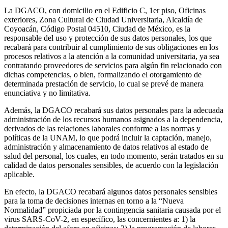
La DGACO, con domicilio en el Edificio C, 1er piso, Oficinas
exteriores, Zona Cultural de Ciudad Universitaria, Alcaldía de
Coyoacán, Código Postal 04510, Ciudad de México, es la
responsable del uso y protección de sus datos personales, los que
recabará para contribuir al cumplimiento de sus obligaciones en los
procesos relativos a la atención a la comunidad universitaria, ya sea
contratando proveedores de servicios para algún fin relacionado con
dichas competencias, o bien, formalizando el otorgamiento de
determinada prestación de servicio, lo cual se prevé de manera
enunciativa y no limitativa.
Además, la DGACO recabará sus datos personales para la adecuada
administración de los recursos humanos asignados a la dependencia,
derivados de las relaciones laborales conforme a las normas y
políticas de la UNAM, lo que podrá incluir la captación, manejo,
administración y almacenamiento de datos relativos al estado de
salud del personal, los cuales, en todo momento, serán tratados en su
calidad de datos personales sensibles, de acuerdo con la legislación
aplicable.
En efecto, la DGACO recabará algunos datos personales sensibles
para la toma de decisiones internas en torno a la “Nueva
Normalidad” propiciada por la contingencia sanitaria causada por el
virus SARS-CoV-2, en específico, las concernientes a: 1) la