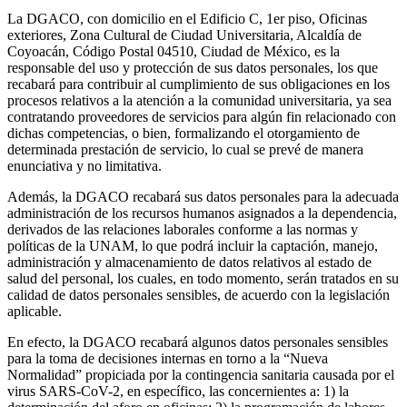
La DGACO, con domicilio en el Edificio C, 1er piso, Oficinas
exteriores, Zona Cultural de Ciudad Universitaria, Alcaldía de
Coyoacán, Código Postal 04510, Ciudad de México, es la
responsable del uso y protección de sus datos personales, los que
recabará para contribuir al cumplimiento de sus obligaciones en los
procesos relativos a la atención a la comunidad universitaria, ya sea
contratando proveedores de servicios para algún fin relacionado con
dichas competencias, o bien, formalizando el otorgamiento de
determinada prestación de servicio, lo cual se prevé de manera
enunciativa y no limitativa.
Además, la DGACO recabará sus datos personales para la adecuada
administración de los recursos humanos asignados a la dependencia,
derivados de las relaciones laborales conforme a las normas y
políticas de la UNAM, lo que podrá incluir la captación, manejo,
administración y almacenamiento de datos relativos al estado de
salud del personal, los cuales, en todo momento, serán tratados en su
calidad de datos personales sensibles, de acuerdo con la legislación
aplicable.
En efecto, la DGACO recabará algunos datos personales sensibles
para la toma de decisiones internas en torno a la “Nueva
Normalidad” propiciada por la contingencia sanitaria causada por el
virus SARS-CoV-2, en específico, las concernientes a: 1) la