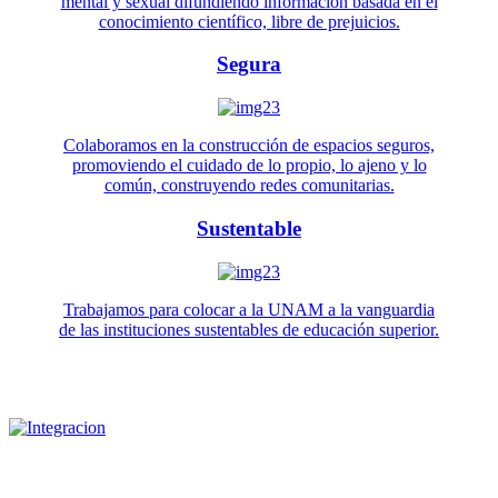
mental y sexual difundiendo información basada en el
conocimiento científico, libre de prejuicios.
Segura
Colaboramos en la construcción de espacios seguros,
promoviendo el cuidado de lo propio, lo ajeno y lo
común, construyendo redes comunitarias.
Sustentable
Trabajamos para colocar a la UNAM a la vanguardia
de las instituciones sustentables de educación superior.