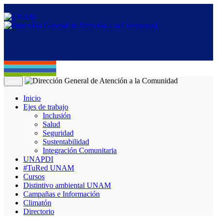
Menú
Inicio
Ejes de trabajo
Inclusión
Salud
Seguridad
Sustentabilidad
Integración Comunitaria
UNAPDI
#TuRed UNAM
Cursos
Distintivo ambiental UNAM
Campañas e Información
Climatón
Directorio