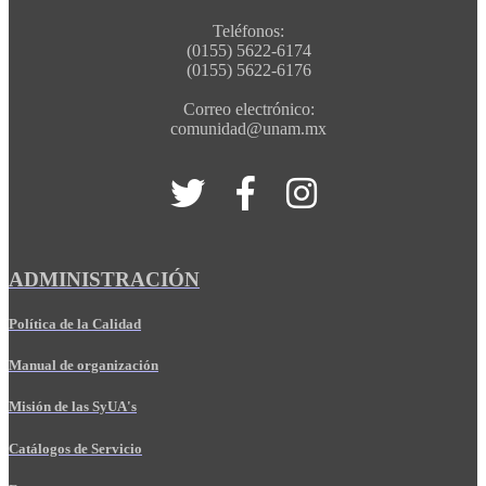
Teléfonos:
(0155) 5622-6174
(0155) 5622-6176
Correo electrónico:
comunidad@unam.mx
ADMINISTRACIÓN
Política de la Calidad
Manual de organización
Misión de las SyUA's
Catálogos de Servicio