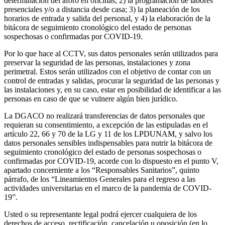
determinación del aforo en oficinas; 2) la programación de labores
presenciales y/o a distancia desde casa; 3) la planeación de los
horarios de entrada y salida del personal, y 4) la elaboración de la
bitácora de seguimiento cronológico del estado de personas
sospechosas o confirmadas por COVID-19.
Por lo que hace al CCTV, sus datos personales serán utilizados para
preservar la seguridad de las personas, instalaciones y zona
perimetral. Estos serán utilizados con el objetivo de contar con un
control de entradas y salidas, procurar la seguridad de las personas y
las instalaciones y, en su caso, estar en posibilidad de identificar a las
personas en caso de que se vulnere algún bien jurídico.
La DGACO no realizará transferencias de datos personales que
requieran su consentimiento, a excepción de las estipuladas en el
artículo 22, 66 y 70 de la LG y 11 de los LPDUNAM, y salvo los
datos personales sensibles indispensables para nutrir la bitácora de
seguimiento cronológico del estado de personas sospechosas o
confirmadas por COVID-19, acorde con lo dispuesto en el punto V,
apartado concerniente a los “Responsables Sanitarios”, quinto
párrafo, de los “Lineamientos Generales para el regreso a las
actividades universitarias en el marco de la pandemia de COVID-
19”.
Usted o su representante legal podrá ejercer cualquiera de los
derechos de acceso, rectificación, cancelación u oposición (en lo