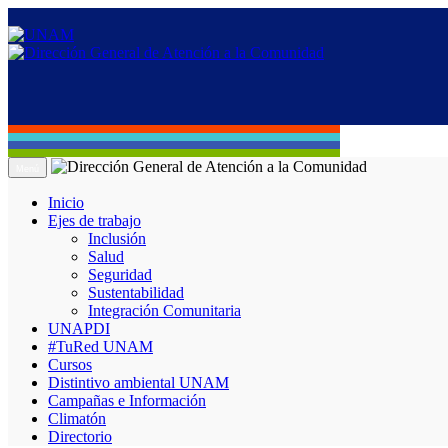
Menú
Inicio
Ejes de trabajo
Inclusión
Salud
Seguridad
Sustentabilidad
Integración Comunitaria
UNAPDI
#TuRed UNAM
Cursos
Distintivo ambiental UNAM
Campañas e Información
Climatón
Directorio