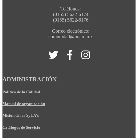
Teléfonos:
(0155) 5622-6174
(0155) 5622-6176
Correo electrónico:
comunidad@unam.mx
ADMINISTRACIÓN
Política de la Calidad
Manual de organización
Misión de las SyUA's
Catálogos de Servicio