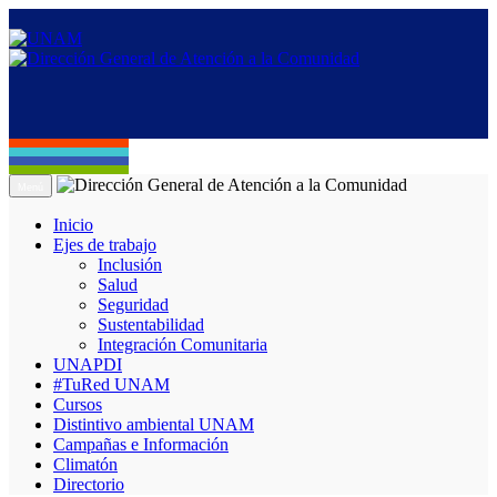
Menú
Inicio
Ejes de trabajo
Inclusión
Salud
Seguridad
Sustentabilidad
Integración Comunitaria
UNAPDI
#TuRed UNAM
Cursos
Distintivo ambiental UNAM
Campañas e Información
Climatón
Directorio