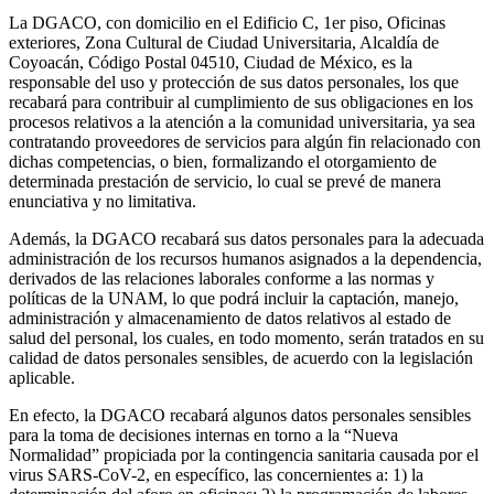
La DGACO, con domicilio en el Edificio C, 1er piso, Oficinas
exteriores, Zona Cultural de Ciudad Universitaria, Alcaldía de
Coyoacán, Código Postal 04510, Ciudad de México, es la
responsable del uso y protección de sus datos personales, los que
recabará para contribuir al cumplimiento de sus obligaciones en los
procesos relativos a la atención a la comunidad universitaria, ya sea
contratando proveedores de servicios para algún fin relacionado con
dichas competencias, o bien, formalizando el otorgamiento de
determinada prestación de servicio, lo cual se prevé de manera
enunciativa y no limitativa.
Además, la DGACO recabará sus datos personales para la adecuada
administración de los recursos humanos asignados a la dependencia,
derivados de las relaciones laborales conforme a las normas y
políticas de la UNAM, lo que podrá incluir la captación, manejo,
administración y almacenamiento de datos relativos al estado de
salud del personal, los cuales, en todo momento, serán tratados en su
calidad de datos personales sensibles, de acuerdo con la legislación
aplicable.
En efecto, la DGACO recabará algunos datos personales sensibles
para la toma de decisiones internas en torno a la “Nueva
Normalidad” propiciada por la contingencia sanitaria causada por el
virus SARS-CoV-2, en específico, las concernientes a: 1) la