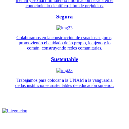
mental y sexual difundiendo información basada en el
conocimiento científico, libre de prejuicios.
Segura
Colaboramos en la construcción de espacios seguros,
promoviendo el cuidado de lo propio, lo ajeno y lo
común, construyendo redes comunitarias.
Sustentable
Trabajamos para colocar a la UNAM a la vanguardia
de las instituciones sustentables de educación superior.