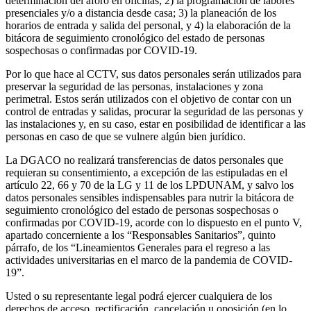
determinación del aforo en oficinas; 2) la programación de labores
presenciales y/o a distancia desde casa; 3) la planeación de los
horarios de entrada y salida del personal, y 4) la elaboración de la
bitácora de seguimiento cronológico del estado de personas
sospechosas o confirmadas por COVID-19.
Por lo que hace al CCTV, sus datos personales serán utilizados para
preservar la seguridad de las personas, instalaciones y zona
perimetral. Estos serán utilizados con el objetivo de contar con un
control de entradas y salidas, procurar la seguridad de las personas y
las instalaciones y, en su caso, estar en posibilidad de identificar a las
personas en caso de que se vulnere algún bien jurídico.
La DGACO no realizará transferencias de datos personales que
requieran su consentimiento, a excepción de las estipuladas en el
artículo 22, 66 y 70 de la LG y 11 de los LPDUNAM, y salvo los
datos personales sensibles indispensables para nutrir la bitácora de
seguimiento cronológico del estado de personas sospechosas o
confirmadas por COVID-19, acorde con lo dispuesto en el punto V,
apartado concerniente a los “Responsables Sanitarios”, quinto
párrafo, de los “Lineamientos Generales para el regreso a las
actividades universitarias en el marco de la pandemia de COVID-
19”.
Usted o su representante legal podrá ejercer cualquiera de los
derechos de acceso, rectificación, cancelación u oposición (en lo