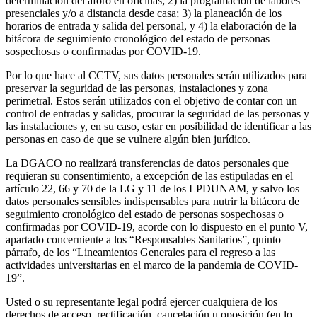
determinación del aforo en oficinas; 2) la programación de labores
presenciales y/o a distancia desde casa; 3) la planeación de los
horarios de entrada y salida del personal, y 4) la elaboración de la
bitácora de seguimiento cronológico del estado de personas
sospechosas o confirmadas por COVID-19.
Por lo que hace al CCTV, sus datos personales serán utilizados para
preservar la seguridad de las personas, instalaciones y zona
perimetral. Estos serán utilizados con el objetivo de contar con un
control de entradas y salidas, procurar la seguridad de las personas y
las instalaciones y, en su caso, estar en posibilidad de identificar a las
personas en caso de que se vulnere algún bien jurídico.
La DGACO no realizará transferencias de datos personales que
requieran su consentimiento, a excepción de las estipuladas en el
artículo 22, 66 y 70 de la LG y 11 de los LPDUNAM, y salvo los
datos personales sensibles indispensables para nutrir la bitácora de
seguimiento cronológico del estado de personas sospechosas o
confirmadas por COVID-19, acorde con lo dispuesto en el punto V,
apartado concerniente a los “Responsables Sanitarios”, quinto
párrafo, de los “Lineamientos Generales para el regreso a las
actividades universitarias en el marco de la pandemia de COVID-
19”.
Usted o su representante legal podrá ejercer cualquiera de los
derechos de acceso, rectificación, cancelación u oposición (en lo