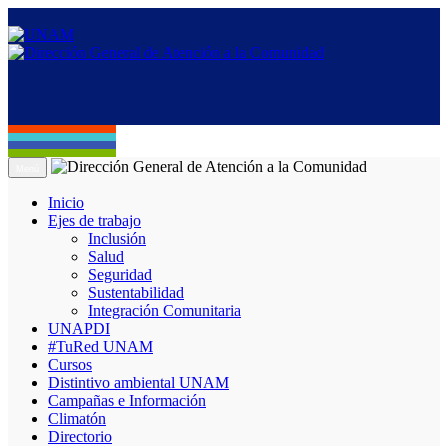
Menú
Inicio
Ejes de trabajo
Inclusión
Salud
Seguridad
Sustentabilidad
Integración Comunitaria
UNAPDI
#TuRed UNAM
Cursos
Distintivo ambiental UNAM
Campañas e Información
Climatón
Directorio