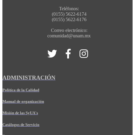
Teléfonos:
(0155) 5622-6174
(0155) 5622-6176
Correo electrónico:
comunidad@unam.mx
ADMINISTRACIÓN
Política de la Calidad
Manual de organización
Misión de las SyUA's
Catálogos de Servicio