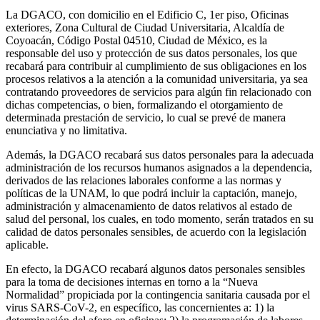
La DGACO, con domicilio en el Edificio C, 1er piso, Oficinas
exteriores, Zona Cultural de Ciudad Universitaria, Alcaldía de
Coyoacán, Código Postal 04510, Ciudad de México, es la
responsable del uso y protección de sus datos personales, los que
recabará para contribuir al cumplimiento de sus obligaciones en los
procesos relativos a la atención a la comunidad universitaria, ya sea
contratando proveedores de servicios para algún fin relacionado con
dichas competencias, o bien, formalizando el otorgamiento de
determinada prestación de servicio, lo cual se prevé de manera
enunciativa y no limitativa.
Además, la DGACO recabará sus datos personales para la adecuada
administración de los recursos humanos asignados a la dependencia,
derivados de las relaciones laborales conforme a las normas y
políticas de la UNAM, lo que podrá incluir la captación, manejo,
administración y almacenamiento de datos relativos al estado de
salud del personal, los cuales, en todo momento, serán tratados en su
calidad de datos personales sensibles, de acuerdo con la legislación
aplicable.
En efecto, la DGACO recabará algunos datos personales sensibles
para la toma de decisiones internas en torno a la “Nueva
Normalidad” propiciada por la contingencia sanitaria causada por el
virus SARS-CoV-2, en específico, las concernientes a: 1) la