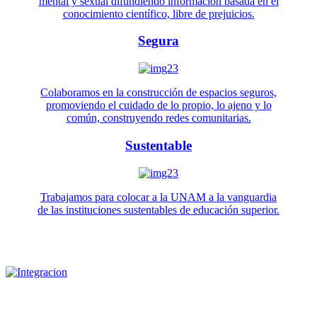
mental y sexual difundiendo información basada en el
conocimiento científico, libre de prejuicios.
Segura
Colaboramos en la construcción de espacios seguros,
promoviendo el cuidado de lo propio, lo ajeno y lo
común, construyendo redes comunitarias.
Sustentable
Trabajamos para colocar a la UNAM a la vanguardia
de las instituciones sustentables de educación superior.