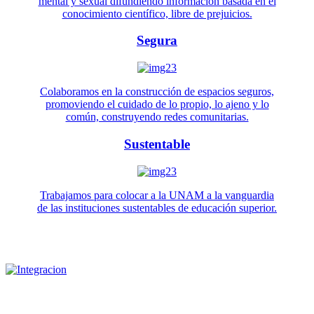
mental y sexual difundiendo información basada en el
conocimiento científico, libre de prejuicios.
Segura
Colaboramos en la construcción de espacios seguros,
promoviendo el cuidado de lo propio, lo ajeno y lo
común, construyendo redes comunitarias.
Sustentable
Trabajamos para colocar a la UNAM a la vanguardia
de las instituciones sustentables de educación superior.