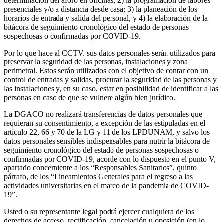
determinación del aforo en oficinas; 2) la programación de labores
presenciales y/o a distancia desde casa; 3) la planeación de los
horarios de entrada y salida del personal, y 4) la elaboración de la
bitácora de seguimiento cronológico del estado de personas
sospechosas o confirmadas por COVID-19.
Por lo que hace al CCTV, sus datos personales serán utilizados para
preservar la seguridad de las personas, instalaciones y zona
perimetral. Estos serán utilizados con el objetivo de contar con un
control de entradas y salidas, procurar la seguridad de las personas y
las instalaciones y, en su caso, estar en posibilidad de identificar a las
personas en caso de que se vulnere algún bien jurídico.
La DGACO no realizará transferencias de datos personales que
requieran su consentimiento, a excepción de las estipuladas en el
artículo 22, 66 y 70 de la LG y 11 de los LPDUNAM, y salvo los
datos personales sensibles indispensables para nutrir la bitácora de
seguimiento cronológico del estado de personas sospechosas o
confirmadas por COVID-19, acorde con lo dispuesto en el punto V,
apartado concerniente a los “Responsables Sanitarios”, quinto
párrafo, de los “Lineamientos Generales para el regreso a las
actividades universitarias en el marco de la pandemia de COVID-
19”.
Usted o su representante legal podrá ejercer cualquiera de los
derechos de acceso, rectificación, cancelación u oposición (en lo