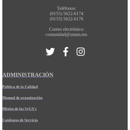
Teléfonos:
(0155) 5622-6174
(0155) 5622-6176
Correo electrónico:
comunidad@unam.mx
ADMINISTRACIÓN
Política de la Calidad
Manual de organización
Misión de las SyUA's
Catálogos de Servicio