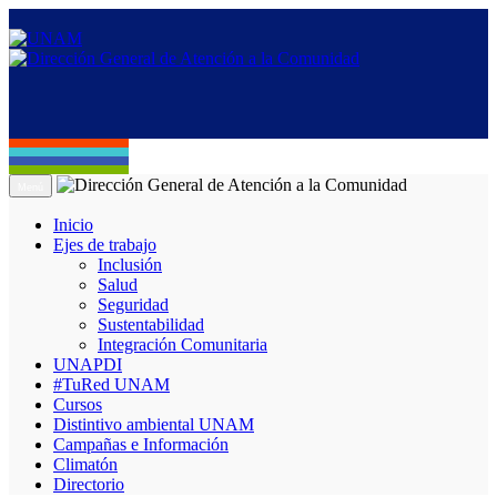
Menú
Inicio
Ejes de trabajo
Inclusión
Salud
Seguridad
Sustentabilidad
Integración Comunitaria
UNAPDI
#TuRed UNAM
Cursos
Distintivo ambiental UNAM
Campañas e Información
Climatón
Directorio