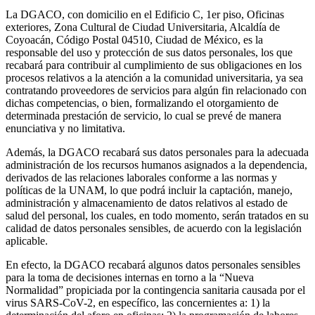
La DGACO, con domicilio en el Edificio C, 1er piso, Oficinas
exteriores, Zona Cultural de Ciudad Universitaria, Alcaldía de
Coyoacán, Código Postal 04510, Ciudad de México, es la
responsable del uso y protección de sus datos personales, los que
recabará para contribuir al cumplimiento de sus obligaciones en los
procesos relativos a la atención a la comunidad universitaria, ya sea
contratando proveedores de servicios para algún fin relacionado con
dichas competencias, o bien, formalizando el otorgamiento de
determinada prestación de servicio, lo cual se prevé de manera
enunciativa y no limitativa.
Además, la DGACO recabará sus datos personales para la adecuada
administración de los recursos humanos asignados a la dependencia,
derivados de las relaciones laborales conforme a las normas y
políticas de la UNAM, lo que podrá incluir la captación, manejo,
administración y almacenamiento de datos relativos al estado de
salud del personal, los cuales, en todo momento, serán tratados en su
calidad de datos personales sensibles, de acuerdo con la legislación
aplicable.
En efecto, la DGACO recabará algunos datos personales sensibles
para la toma de decisiones internas en torno a la “Nueva
Normalidad” propiciada por la contingencia sanitaria causada por el
virus SARS-CoV-2, en específico, las concernientes a: 1) la