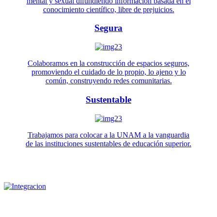
mental y sexual difundiendo información basada en el
conocimiento científico, libre de prejuicios.
Segura
Colaboramos en la construcción de espacios seguros,
promoviendo el cuidado de lo propio, lo ajeno y lo
común, construyendo redes comunitarias.
Sustentable
Trabajamos para colocar a la UNAM a la vanguardia
de las instituciones sustentables de educación superior.