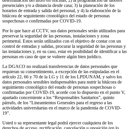
determinación del aforo en oficinas; 2) la programación de labores
presenciales y/o a distancia desde casa; 3) la planeación de los
horarios de entrada y salida del personal, y 4) la elaboración de la
bitácora de seguimiento cronológico del estado de personas
sospechosas o confirmadas por COVID-19.
Por lo que hace al CCTV, sus datos personales serán utilizados para
preservar la seguridad de las personas, instalaciones y zona
perimetral. Estos serán utilizados con el objetivo de contar con un
control de entradas y salidas, procurar la seguridad de las personas y
las instalaciones y, en su caso, estar en posibilidad de identificar a las
personas en caso de que se vulnere algún bien jurídico.
La DGACO no realizará transferencias de datos personales que
requieran su consentimiento, a excepción de las estipuladas en el
artículo 22, 66 y 70 de la LG y 11 de los LPDUNAM, y salvo los
datos personales sensibles indispensables para nutrir la bitácora de
seguimiento cronológico del estado de personas sospechosas o
confirmadas por COVID-19, acorde con lo dispuesto en el punto V,
apartado concerniente a los “Responsables Sanitarios”, quinto
párrafo, de los “Lineamientos Generales para el regreso a las
actividades universitarias en el marco de la pandemia de COVID-
19”.
Usted o su representante legal podrá ejercer cualquiera de los
derechos de acceso, rectificación, cancelación u oposición (en lo