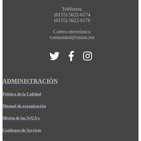
Teléfonos:
(0155) 5622-6174
(0155) 5622-6176
Correo electrónico:
comunidad@unam.mx
ADMINISTRACIÓN
Política de la Calidad
Manual de organización
Misión de las SyUA's
Catálogos de Servicio