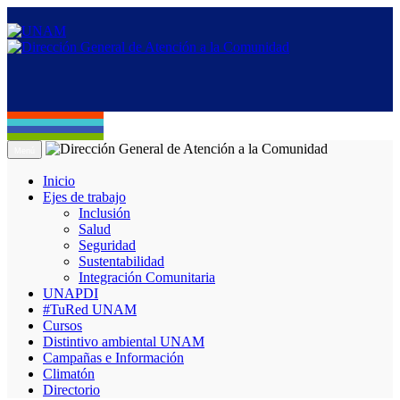
Menú
Inicio
Ejes de trabajo
Inclusión
Salud
Seguridad
Sustentabilidad
Integración Comunitaria
UNAPDI
#TuRed UNAM
Cursos
Distintivo ambiental UNAM
Campañas e Información
Climatón
Directorio