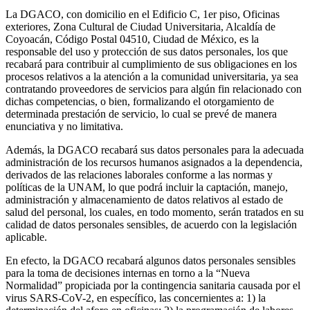
La DGACO, con domicilio en el Edificio C, 1er piso, Oficinas
exteriores, Zona Cultural de Ciudad Universitaria, Alcaldía de
Coyoacán, Código Postal 04510, Ciudad de México, es la
responsable del uso y protección de sus datos personales, los que
recabará para contribuir al cumplimiento de sus obligaciones en los
procesos relativos a la atención a la comunidad universitaria, ya sea
contratando proveedores de servicios para algún fin relacionado con
dichas competencias, o bien, formalizando el otorgamiento de
determinada prestación de servicio, lo cual se prevé de manera
enunciativa y no limitativa.
Además, la DGACO recabará sus datos personales para la adecuada
administración de los recursos humanos asignados a la dependencia,
derivados de las relaciones laborales conforme a las normas y
políticas de la UNAM, lo que podrá incluir la captación, manejo,
administración y almacenamiento de datos relativos al estado de
salud del personal, los cuales, en todo momento, serán tratados en su
calidad de datos personales sensibles, de acuerdo con la legislación
aplicable.
En efecto, la DGACO recabará algunos datos personales sensibles
para la toma de decisiones internas en torno a la “Nueva
Normalidad” propiciada por la contingencia sanitaria causada por el
virus SARS-CoV-2, en específico, las concernientes a: 1) la