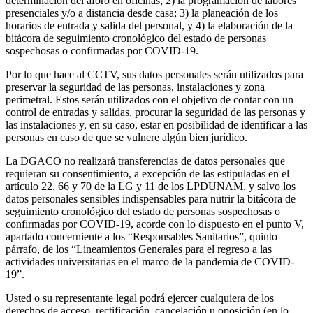
determinación del aforo en oficinas; 2) la programación de labores
presenciales y/o a distancia desde casa; 3) la planeación de los
horarios de entrada y salida del personal, y 4) la elaboración de la
bitácora de seguimiento cronológico del estado de personas
sospechosas o confirmadas por COVID-19.
Por lo que hace al CCTV, sus datos personales serán utilizados para
preservar la seguridad de las personas, instalaciones y zona
perimetral. Estos serán utilizados con el objetivo de contar con un
control de entradas y salidas, procurar la seguridad de las personas y
las instalaciones y, en su caso, estar en posibilidad de identificar a las
personas en caso de que se vulnere algún bien jurídico.
La DGACO no realizará transferencias de datos personales que
requieran su consentimiento, a excepción de las estipuladas en el
artículo 22, 66 y 70 de la LG y 11 de los LPDUNAM, y salvo los
datos personales sensibles indispensables para nutrir la bitácora de
seguimiento cronológico del estado de personas sospechosas o
confirmadas por COVID-19, acorde con lo dispuesto en el punto V,
apartado concerniente a los “Responsables Sanitarios”, quinto
párrafo, de los “Lineamientos Generales para el regreso a las
actividades universitarias en el marco de la pandemia de COVID-
19”.
Usted o su representante legal podrá ejercer cualquiera de los
derechos de acceso, rectificación, cancelación u oposición (en lo