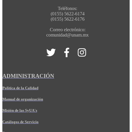
Teléfonos:
(0155) 5622-6174
(0155) 5622-6176
Correo electrónico:
comunidad@unam.mx
ADMINISTRACIÓN
Política de la Calidad
Manual de organización
Misión de las SyUA's
Catálogos de Servicio