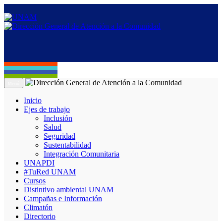
Menú
Inicio
Ejes de trabajo
Inclusión
Salud
Seguridad
Sustentabilidad
Integración Comunitaria
UNAPDI
#TuRed UNAM
Cursos
Distintivo ambiental UNAM
Campañas e Información
Climatón
Directorio