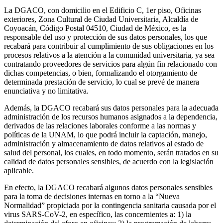
La DGACO, con domicilio en el Edificio C, 1er piso, Oficinas
exteriores, Zona Cultural de Ciudad Universitaria, Alcaldía de
Coyoacán, Código Postal 04510, Ciudad de México, es la
responsable del uso y protección de sus datos personales, los que
recabará para contribuir al cumplimiento de sus obligaciones en los
procesos relativos a la atención a la comunidad universitaria, ya sea
contratando proveedores de servicios para algún fin relacionado con
dichas competencias, o bien, formalizando el otorgamiento de
determinada prestación de servicio, lo cual se prevé de manera
enunciativa y no limitativa.
Además, la DGACO recabará sus datos personales para la adecuada
administración de los recursos humanos asignados a la dependencia,
derivados de las relaciones laborales conforme a las normas y
políticas de la UNAM, lo que podrá incluir la captación, manejo,
administración y almacenamiento de datos relativos al estado de
salud del personal, los cuales, en todo momento, serán tratados en su
calidad de datos personales sensibles, de acuerdo con la legislación
aplicable.
En efecto, la DGACO recabará algunos datos personales sensibles
para la toma de decisiones internas en torno a la “Nueva
Normalidad” propiciada por la contingencia sanitaria causada por el
virus SARS-CoV-2, en específico, las concernientes a: 1) la