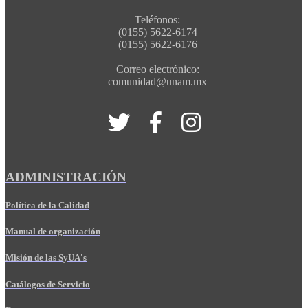
Teléfonos:
(0155) 5622-6174
(0155) 5622-6176
Correo electrónico:
comunidad@unam.mx
ADMINISTRACIÓN
Política de la Calidad
Manual de organización
Misión de las SyUA's
Catálogos de Servicio