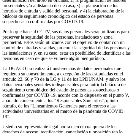
determinación del aforo en oficinas; 2) la programación de labores
presenciales y/o a distancia desde casa; 3) la planeación de los
horarios de entrada y salida del personal, y 4) la elaboración de la
bitácora de seguimiento cronológico del estado de personas
sospechosas o confirmadas por COVID-19.
Por lo que hace al CCTV, sus datos personales serán utilizados para
preservar la seguridad de las personas, instalaciones y zona
perimetral. Estos serán utilizados con el objetivo de contar con un
control de entradas y salidas, procurar la seguridad de las personas y
las instalaciones y, en su caso, estar en posibilidad de identificar a las
personas en caso de que se vulnere algún bien jurídico.
La DGACO no realizará transferencias de datos personales que
requieran su consentimiento, a excepción de las estipuladas en el
artículo 22, 66 y 70 de la LG y 11 de los LPDUNAM, y salvo los
datos personales sensibles indispensables para nutrir la bitácora de
seguimiento cronológico del estado de personas sospechosas o
confirmadas por COVID-19, acorde con lo dispuesto en el punto V,
apartado concerniente a los “Responsables Sanitarios”, quinto
párrafo, de los “Lineamientos Generales para el regreso a las
actividades universitarias en el marco de la pandemia de COVID-
19”.
Usted o su representante legal podrá ejercer cualquiera de los
derechos de acceso, rectificación, cancelación u oposición (en lo