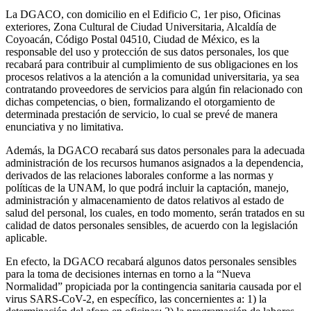
La DGACO, con domicilio en el Edificio C, 1er piso, Oficinas
exteriores, Zona Cultural de Ciudad Universitaria, Alcaldía de
Coyoacán, Código Postal 04510, Ciudad de México, es la
responsable del uso y protección de sus datos personales, los que
recabará para contribuir al cumplimiento de sus obligaciones en los
procesos relativos a la atención a la comunidad universitaria, ya sea
contratando proveedores de servicios para algún fin relacionado con
dichas competencias, o bien, formalizando el otorgamiento de
determinada prestación de servicio, lo cual se prevé de manera
enunciativa y no limitativa.
Además, la DGACO recabará sus datos personales para la adecuada
administración de los recursos humanos asignados a la dependencia,
derivados de las relaciones laborales conforme a las normas y
políticas de la UNAM, lo que podrá incluir la captación, manejo,
administración y almacenamiento de datos relativos al estado de
salud del personal, los cuales, en todo momento, serán tratados en su
calidad de datos personales sensibles, de acuerdo con la legislación
aplicable.
En efecto, la DGACO recabará algunos datos personales sensibles
para la toma de decisiones internas en torno a la “Nueva
Normalidad” propiciada por la contingencia sanitaria causada por el
virus SARS-CoV-2, en específico, las concernientes a: 1) la