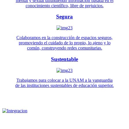
mental y sexual difundiendo información basada en el
conocimiento científico, libre de prejuicios.
Segura
Colaboramos en la construcción de espacios seguros,
promoviendo el cuidado de lo propio, lo ajeno y lo
común, construyendo redes comunitarias.
Sustentable
Trabajamos para colocar a la UNAM a la vanguardia
de las instituciones sustentables de educación superior.