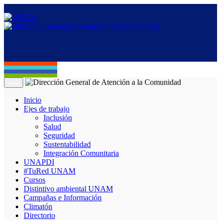
Menú
Inicio
Ejes de trabajo
Inclusión
Salud
Seguridad
Sustentabilidad
Integración Comunitaria
UNAPDI
#TuRed UNAM
Cursos
Distintivo ambiental UNAM
Campañas e Información
Climatón
Directorio