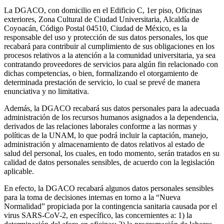
La DGACO, con domicilio en el Edificio C, 1er piso, Oficinas
exteriores, Zona Cultural de Ciudad Universitaria, Alcaldía de
Coyoacán, Código Postal 04510, Ciudad de México, es la
responsable del uso y protección de sus datos personales, los que
recabará para contribuir al cumplimiento de sus obligaciones en los
procesos relativos a la atención a la comunidad universitaria, ya sea
contratando proveedores de servicios para algún fin relacionado con
dichas competencias, o bien, formalizando el otorgamiento de
determinada prestación de servicio, lo cual se prevé de manera
enunciativa y no limitativa.
Además, la DGACO recabará sus datos personales para la adecuada
administración de los recursos humanos asignados a la dependencia,
derivados de las relaciones laborales conforme a las normas y
políticas de la UNAM, lo que podrá incluir la captación, manejo,
administración y almacenamiento de datos relativos al estado de
salud del personal, los cuales, en todo momento, serán tratados en su
calidad de datos personales sensibles, de acuerdo con la legislación
aplicable.
En efecto, la DGACO recabará algunos datos personales sensibles
para la toma de decisiones internas en torno a la “Nueva
Normalidad” propiciada por la contingencia sanitaria causada por el
virus SARS-CoV-2, en específico, las concernientes a: 1) la