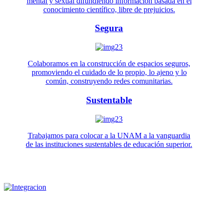
mental y sexual difundiendo información basada en el
conocimiento científico, libre de prejuicios.
Segura
Colaboramos en la construcción de espacios seguros,
promoviendo el cuidado de lo propio, lo ajeno y lo
común, construyendo redes comunitarias.
Sustentable
Trabajamos para colocar a la UNAM a la vanguardia
de las instituciones sustentables de educación superior.