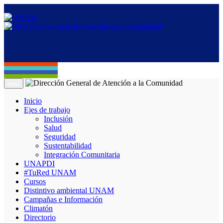
Menú
Inicio
Ejes de trabajo
Inclusión
Salud
Seguridad
Sustentabilidad
Integración Comunitaria
UNAPDI
#TuRed UNAM
Cursos
Distintivo ambiental UNAM
Campañas e Información
Climatón
Directorio