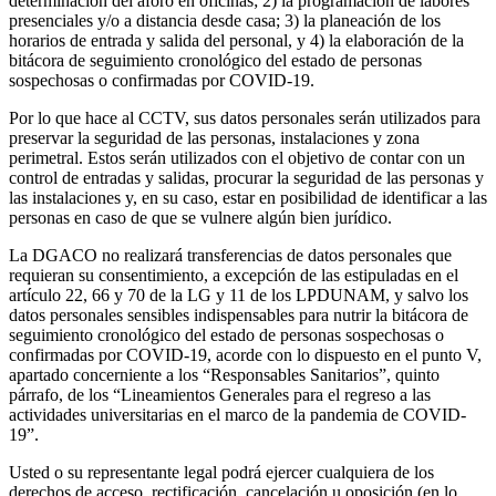
determinación del aforo en oficinas; 2) la programación de labores
presenciales y/o a distancia desde casa; 3) la planeación de los
horarios de entrada y salida del personal, y 4) la elaboración de la
bitácora de seguimiento cronológico del estado de personas
sospechosas o confirmadas por COVID-19.
Por lo que hace al CCTV, sus datos personales serán utilizados para
preservar la seguridad de las personas, instalaciones y zona
perimetral. Estos serán utilizados con el objetivo de contar con un
control de entradas y salidas, procurar la seguridad de las personas y
las instalaciones y, en su caso, estar en posibilidad de identificar a las
personas en caso de que se vulnere algún bien jurídico.
La DGACO no realizará transferencias de datos personales que
requieran su consentimiento, a excepción de las estipuladas en el
artículo 22, 66 y 70 de la LG y 11 de los LPDUNAM, y salvo los
datos personales sensibles indispensables para nutrir la bitácora de
seguimiento cronológico del estado de personas sospechosas o
confirmadas por COVID-19, acorde con lo dispuesto en el punto V,
apartado concerniente a los “Responsables Sanitarios”, quinto
párrafo, de los “Lineamientos Generales para el regreso a las
actividades universitarias en el marco de la pandemia de COVID-
19”.
Usted o su representante legal podrá ejercer cualquiera de los
derechos de acceso, rectificación, cancelación u oposición (en lo