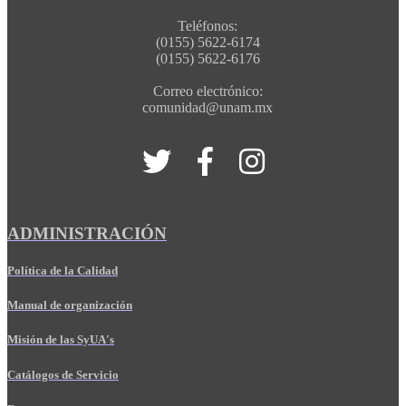
Teléfonos:
(0155) 5622-6174
(0155) 5622-6176
Correo electrónico:
comunidad@unam.mx
ADMINISTRACIÓN
Política de la Calidad
Manual de organización
Misión de las SyUA's
Catálogos de Servicio