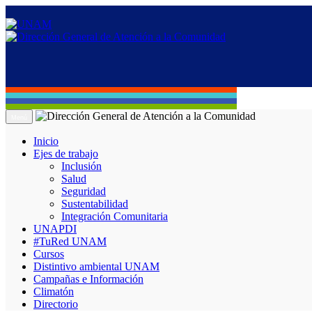
Menú
Inicio
Ejes de trabajo
Inclusión
Salud
Seguridad
Sustentabilidad
Integración Comunitaria
UNAPDI
#TuRed UNAM
Cursos
Distintivo ambiental UNAM
Campañas e Información
Climatón
Directorio