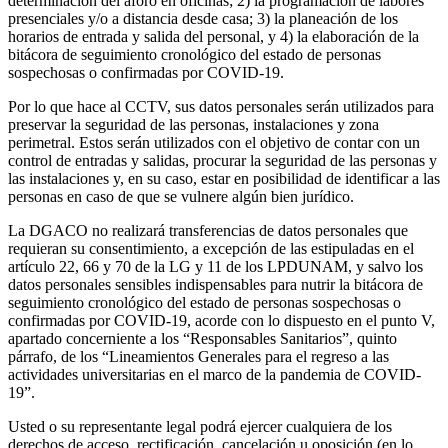
determinación del aforo en oficinas; 2) la programación de labores
presenciales y/o a distancia desde casa; 3) la planeación de los
horarios de entrada y salida del personal, y 4) la elaboración de la
bitácora de seguimiento cronológico del estado de personas
sospechosas o confirmadas por COVID-19.
Por lo que hace al CCTV, sus datos personales serán utilizados para
preservar la seguridad de las personas, instalaciones y zona
perimetral. Estos serán utilizados con el objetivo de contar con un
control de entradas y salidas, procurar la seguridad de las personas y
las instalaciones y, en su caso, estar en posibilidad de identificar a las
personas en caso de que se vulnere algún bien jurídico.
La DGACO no realizará transferencias de datos personales que
requieran su consentimiento, a excepción de las estipuladas en el
artículo 22, 66 y 70 de la LG y 11 de los LPDUNAM, y salvo los
datos personales sensibles indispensables para nutrir la bitácora de
seguimiento cronológico del estado de personas sospechosas o
confirmadas por COVID-19, acorde con lo dispuesto en el punto V,
apartado concerniente a los “Responsables Sanitarios”, quinto
párrafo, de los “Lineamientos Generales para el regreso a las
actividades universitarias en el marco de la pandemia de COVID-
19”.
Usted o su representante legal podrá ejercer cualquiera de los
derechos de acceso, rectificación, cancelación u oposición (en lo