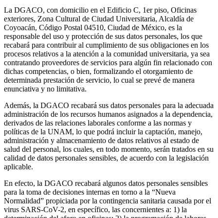
La DGACO, con domicilio en el Edificio C, 1er piso, Oficinas
exteriores, Zona Cultural de Ciudad Universitaria, Alcaldía de
Coyoacán, Código Postal 04510, Ciudad de México, es la
responsable del uso y protección de sus datos personales, los que
recabará para contribuir al cumplimiento de sus obligaciones en los
procesos relativos a la atención a la comunidad universitaria, ya sea
contratando proveedores de servicios para algún fin relacionado con
dichas competencias, o bien, formalizando el otorgamiento de
determinada prestación de servicio, lo cual se prevé de manera
enunciativa y no limitativa.
Además, la DGACO recabará sus datos personales para la adecuada
administración de los recursos humanos asignados a la dependencia,
derivados de las relaciones laborales conforme a las normas y
políticas de la UNAM, lo que podrá incluir la captación, manejo,
administración y almacenamiento de datos relativos al estado de
salud del personal, los cuales, en todo momento, serán tratados en su
calidad de datos personales sensibles, de acuerdo con la legislación
aplicable.
En efecto, la DGACO recabará algunos datos personales sensibles
para la toma de decisiones internas en torno a la “Nueva
Normalidad” propiciada por la contingencia sanitaria causada por el
virus SARS-CoV-2, en específico, las concernientes a: 1) la