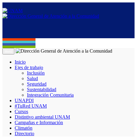
Menú
Inicio
Ejes de trabajo
Inclusión
Salud
Seguridad
Sustentabilidad
Integración Comunitaria
UNAPDI
#TuRed UNAM
Cursos
Distintivo ambiental UNAM
Campañas e Información
Climatón
Directorio