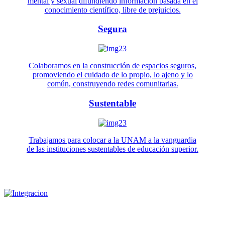
mental y sexual difundiendo información basada en el
conocimiento científico, libre de prejuicios.
Segura
Colaboramos en la construcción de espacios seguros,
promoviendo el cuidado de lo propio, lo ajeno y lo
común, construyendo redes comunitarias.
Sustentable
Trabajamos para colocar a la UNAM a la vanguardia
de las instituciones sustentables de educación superior.