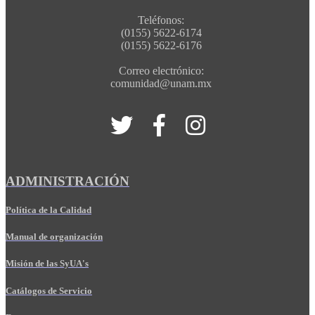
Teléfonos:
(0155) 5622-6174
(0155) 5622-6176
Correo electrónico:
comunidad@unam.mx
ADMINISTRACIÓN
Política de la Calidad
Manual de organización
Misión de las SyUA's
Catálogos de Servicio