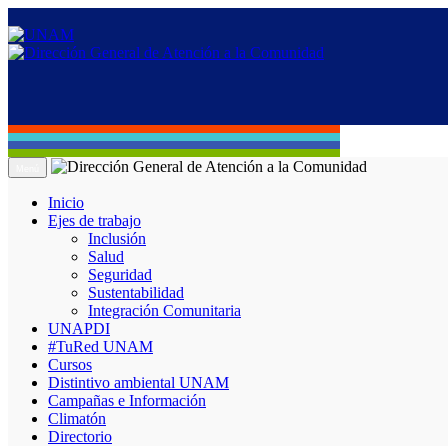
Menú
Inicio
Ejes de trabajo
Inclusión
Salud
Seguridad
Sustentabilidad
Integración Comunitaria
UNAPDI
#TuRed UNAM
Cursos
Distintivo ambiental UNAM
Campañas e Información
Climatón
Directorio