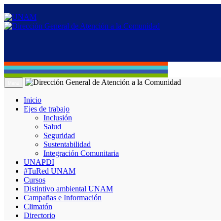
Menú
Inicio
Ejes de trabajo
Inclusión
Salud
Seguridad
Sustentabilidad
Integración Comunitaria
UNAPDI
#TuRed UNAM
Cursos
Distintivo ambiental UNAM
Campañas e Información
Climatón
Directorio