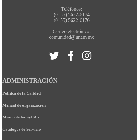
Teléfonos:
(0155) 5622-6174
(0155) 5622-6176
Correo electrónico:
comunidad@unam.mx
ADMINISTRACIÓN
Política de la Calidad
Manual de organización
Misión de las SyUA's
Catálogos de Servicio