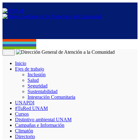
Menú
Inicio
Ejes de trabajo
Inclusión
Salud
Seguridad
Sustentabilidad
Integración Comunitaria
UNAPDI
#TuRed UNAM
Cursos
Distintivo ambiental UNAM
Campañas e Información
Climatón
Directorio