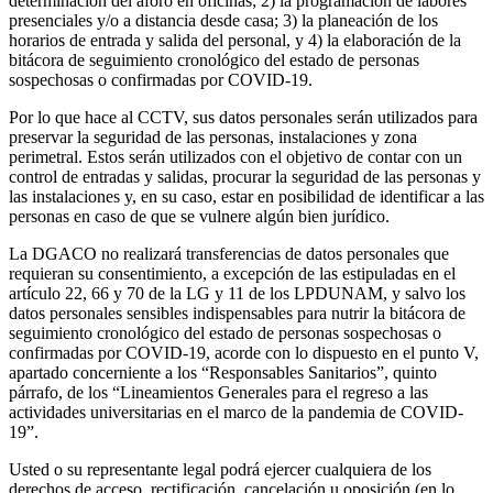
determinación del aforo en oficinas; 2) la programación de labores
presenciales y/o a distancia desde casa; 3) la planeación de los
horarios de entrada y salida del personal, y 4) la elaboración de la
bitácora de seguimiento cronológico del estado de personas
sospechosas o confirmadas por COVID-19.
Por lo que hace al CCTV, sus datos personales serán utilizados para
preservar la seguridad de las personas, instalaciones y zona
perimetral. Estos serán utilizados con el objetivo de contar con un
control de entradas y salidas, procurar la seguridad de las personas y
las instalaciones y, en su caso, estar en posibilidad de identificar a las
personas en caso de que se vulnere algún bien jurídico.
La DGACO no realizará transferencias de datos personales que
requieran su consentimiento, a excepción de las estipuladas en el
artículo 22, 66 y 70 de la LG y 11 de los LPDUNAM, y salvo los
datos personales sensibles indispensables para nutrir la bitácora de
seguimiento cronológico del estado de personas sospechosas o
confirmadas por COVID-19, acorde con lo dispuesto en el punto V,
apartado concerniente a los “Responsables Sanitarios”, quinto
párrafo, de los “Lineamientos Generales para el regreso a las
actividades universitarias en el marco de la pandemia de COVID-
19”.
Usted o su representante legal podrá ejercer cualquiera de los
derechos de acceso, rectificación, cancelación u oposición (en lo