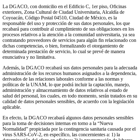
La DGACO, con domicilio en el Edificio C, 1er piso, Oficinas
exteriores, Zona Cultural de Ciudad Universitaria, Alcaldía de
Coyoacán, Código Postal 04510, Ciudad de México, es la
responsable del uso y protección de sus datos personales, los que
recabará para contribuir al cumplimiento de sus obligaciones en los
procesos relativos a la atención a la comunidad universitaria, ya sea
contratando proveedores de servicios para algún fin relacionado con
dichas competencias, o bien, formalizando el otorgamiento de
determinada prestación de servicio, lo cual se prevé de manera
enunciativa y no limitativa.
Además, la DGACO recabará sus datos personales para la adecuada
administración de los recursos humanos asignados a la dependencia,
derivados de las relaciones laborales conforme a las normas y
políticas de la UNAM, lo que podrá incluir la captación, manejo,
administración y almacenamiento de datos relativos al estado de
salud del personal, los cuales, en todo momento, serán tratados en su
calidad de datos personales sensibles, de acuerdo con la legislación
aplicable.
En efecto, la DGACO recabará algunos datos personales sensibles
para la toma de decisiones internas en torno a la “Nueva
Normalidad” propiciada por la contingencia sanitaria causada por el
virus SARS-CoV-2, en específico, las concernientes a: 1) la