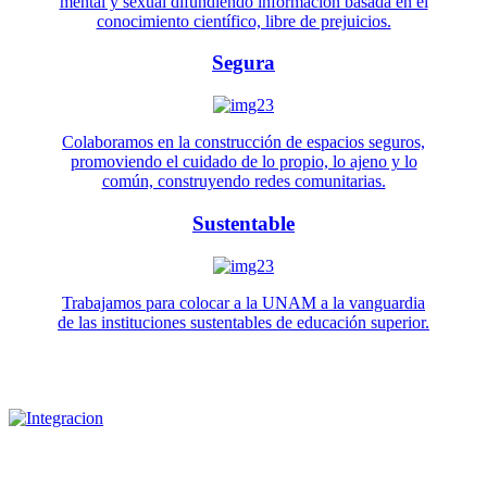
mental y sexual difundiendo información basada en el
conocimiento científico, libre de prejuicios.
Segura
Colaboramos en la construcción de espacios seguros,
promoviendo el cuidado de lo propio, lo ajeno y lo
común, construyendo redes comunitarias.
Sustentable
Trabajamos para colocar a la UNAM a la vanguardia
de las instituciones sustentables de educación superior.