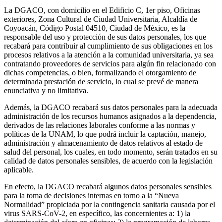
La DGACO, con domicilio en el Edificio C, 1er piso, Oficinas
exteriores, Zona Cultural de Ciudad Universitaria, Alcaldía de
Coyoacán, Código Postal 04510, Ciudad de México, es la
responsable del uso y protección de sus datos personales, los que
recabará para contribuir al cumplimiento de sus obligaciones en los
procesos relativos a la atención a la comunidad universitaria, ya sea
contratando proveedores de servicios para algún fin relacionado con
dichas competencias, o bien, formalizando el otorgamiento de
determinada prestación de servicio, lo cual se prevé de manera
enunciativa y no limitativa.
Además, la DGACO recabará sus datos personales para la adecuada
administración de los recursos humanos asignados a la dependencia,
derivados de las relaciones laborales conforme a las normas y
políticas de la UNAM, lo que podrá incluir la captación, manejo,
administración y almacenamiento de datos relativos al estado de
salud del personal, los cuales, en todo momento, serán tratados en su
calidad de datos personales sensibles, de acuerdo con la legislación
aplicable.
En efecto, la DGACO recabará algunos datos personales sensibles
para la toma de decisiones internas en torno a la “Nueva
Normalidad” propiciada por la contingencia sanitaria causada por el
virus SARS-CoV-2, en específico, las concernientes a: 1) la