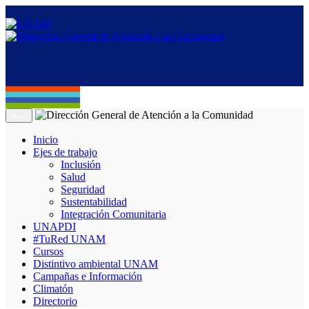
Menú
Inicio
Ejes de trabajo
Inclusión
Salud
Seguridad
Sustentabilidad
Integración Comunitaria
UNAPDI
#TuRed UNAM
Cursos
Distintivo ambiental UNAM
Campañas e Información
Climatón
Directorio