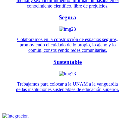
mental y sexual difundiendo información basada en el
conocimiento científico, libre de prejuicios.
Segura
Colaboramos en la construcción de espacios seguros,
promoviendo el cuidado de lo propio, lo ajeno y lo
común, construyendo redes comunitarias.
Sustentable
Trabajamos para colocar a la UNAM a la vanguardia
de las instituciones sustentables de educación superior.