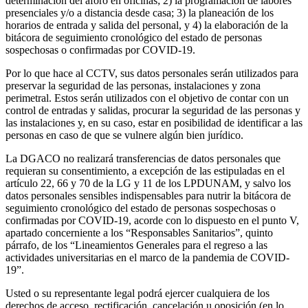
determinación del aforo en oficinas; 2) la programación de labores
presenciales y/o a distancia desde casa; 3) la planeación de los
horarios de entrada y salida del personal, y 4) la elaboración de la
bitácora de seguimiento cronológico del estado de personas
sospechosas o confirmadas por COVID-19.
Por lo que hace al CCTV, sus datos personales serán utilizados para
preservar la seguridad de las personas, instalaciones y zona
perimetral. Estos serán utilizados con el objetivo de contar con un
control de entradas y salidas, procurar la seguridad de las personas y
las instalaciones y, en su caso, estar en posibilidad de identificar a las
personas en caso de que se vulnere algún bien jurídico.
La DGACO no realizará transferencias de datos personales que
requieran su consentimiento, a excepción de las estipuladas en el
artículo 22, 66 y 70 de la LG y 11 de los LPDUNAM, y salvo los
datos personales sensibles indispensables para nutrir la bitácora de
seguimiento cronológico del estado de personas sospechosas o
confirmadas por COVID-19, acorde con lo dispuesto en el punto V,
apartado concerniente a los “Responsables Sanitarios”, quinto
párrafo, de los “Lineamientos Generales para el regreso a las
actividades universitarias en el marco de la pandemia de COVID-
19”.
Usted o su representante legal podrá ejercer cualquiera de los
derechos de acceso, rectificación, cancelación u oposición (en lo