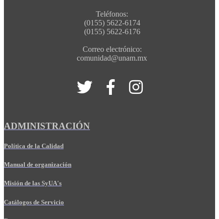
Teléfonos:
(0155) 5622-6174
(0155) 5622-6176
Correo electrónico:
comunidad@unam.mx
ADMINISTRACIÓN
Política de la Calidad
Manual de organización
Misión de las SyUA's
Catálogos de Servicio