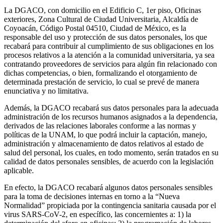
La DGACO, con domicilio en el Edificio C, 1er piso, Oficinas
exteriores, Zona Cultural de Ciudad Universitaria, Alcaldía de
Coyoacán, Código Postal 04510, Ciudad de México, es la
responsable del uso y protección de sus datos personales, los que
recabará para contribuir al cumplimiento de sus obligaciones en los
procesos relativos a la atención a la comunidad universitaria, ya sea
contratando proveedores de servicios para algún fin relacionado con
dichas competencias, o bien, formalizando el otorgamiento de
determinada prestación de servicio, lo cual se prevé de manera
enunciativa y no limitativa.
Además, la DGACO recabará sus datos personales para la adecuada
administración de los recursos humanos asignados a la dependencia,
derivados de las relaciones laborales conforme a las normas y
políticas de la UNAM, lo que podrá incluir la captación, manejo,
administración y almacenamiento de datos relativos al estado de
salud del personal, los cuales, en todo momento, serán tratados en su
calidad de datos personales sensibles, de acuerdo con la legislación
aplicable.
En efecto, la DGACO recabará algunos datos personales sensibles
para la toma de decisiones internas en torno a la “Nueva
Normalidad” propiciada por la contingencia sanitaria causada por el
virus SARS-CoV-2, en específico, las concernientes a: 1) la