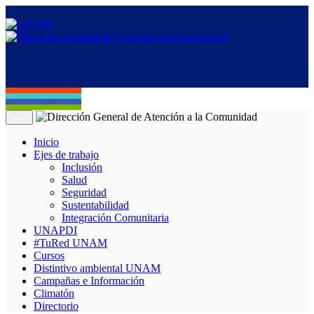
Menú
Inicio
Ejes de trabajo
Inclusión
Salud
Seguridad
Sustentabilidad
Integración Comunitaria
UNAPDI
#TuRed UNAM
Cursos
Distintivo ambiental UNAM
Campañas e Información
Climatón
Directorio