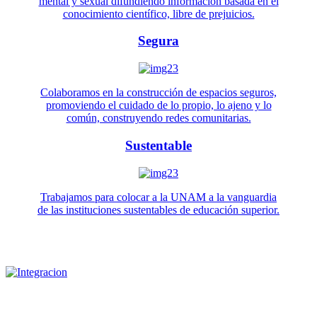
mental y sexual difundiendo información basada en el
conocimiento científico, libre de prejuicios.
Segura
Colaboramos en la construcción de espacios seguros,
promoviendo el cuidado de lo propio, lo ajeno y lo
común, construyendo redes comunitarias.
Sustentable
Trabajamos para colocar a la UNAM a la vanguardia
de las instituciones sustentables de educación superior.