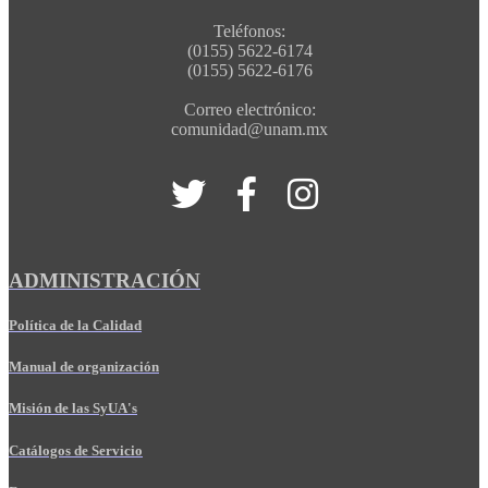
Teléfonos:
(0155) 5622-6174
(0155) 5622-6176
Correo electrónico:
comunidad@unam.mx
ADMINISTRACIÓN
Política de la Calidad
Manual de organización
Misión de las SyUA's
Catálogos de Servicio