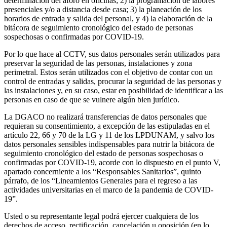
determinación del aforo en oficinas; 2) la programación de labores
presenciales y/o a distancia desde casa; 3) la planeación de los
horarios de entrada y salida del personal, y 4) la elaboración de la
bitácora de seguimiento cronológico del estado de personas
sospechosas o confirmadas por COVID-19.
Por lo que hace al CCTV, sus datos personales serán utilizados para
preservar la seguridad de las personas, instalaciones y zona
perimetral. Estos serán utilizados con el objetivo de contar con un
control de entradas y salidas, procurar la seguridad de las personas y
las instalaciones y, en su caso, estar en posibilidad de identificar a las
personas en caso de que se vulnere algún bien jurídico.
La DGACO no realizará transferencias de datos personales que
requieran su consentimiento, a excepción de las estipuladas en el
artículo 22, 66 y 70 de la LG y 11 de los LPDUNAM, y salvo los
datos personales sensibles indispensables para nutrir la bitácora de
seguimiento cronológico del estado de personas sospechosas o
confirmadas por COVID-19, acorde con lo dispuesto en el punto V,
apartado concerniente a los “Responsables Sanitarios”, quinto
párrafo, de los “Lineamientos Generales para el regreso a las
actividades universitarias en el marco de la pandemia de COVID-
19”.
Usted o su representante legal podrá ejercer cualquiera de los
derechos de acceso, rectificación, cancelación u oposición (en lo