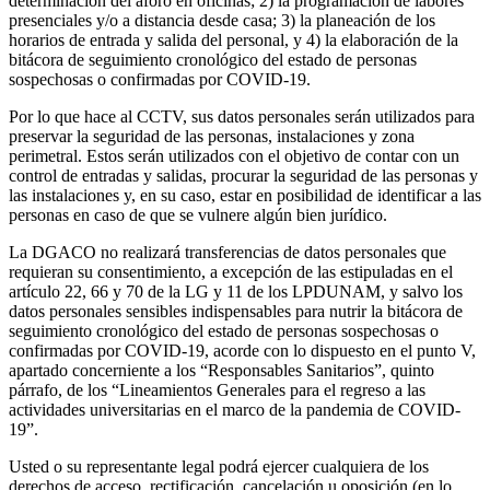
determinación del aforo en oficinas; 2) la programación de labores
presenciales y/o a distancia desde casa; 3) la planeación de los
horarios de entrada y salida del personal, y 4) la elaboración de la
bitácora de seguimiento cronológico del estado de personas
sospechosas o confirmadas por COVID-19.
Por lo que hace al CCTV, sus datos personales serán utilizados para
preservar la seguridad de las personas, instalaciones y zona
perimetral. Estos serán utilizados con el objetivo de contar con un
control de entradas y salidas, procurar la seguridad de las personas y
las instalaciones y, en su caso, estar en posibilidad de identificar a las
personas en caso de que se vulnere algún bien jurídico.
La DGACO no realizará transferencias de datos personales que
requieran su consentimiento, a excepción de las estipuladas en el
artículo 22, 66 y 70 de la LG y 11 de los LPDUNAM, y salvo los
datos personales sensibles indispensables para nutrir la bitácora de
seguimiento cronológico del estado de personas sospechosas o
confirmadas por COVID-19, acorde con lo dispuesto en el punto V,
apartado concerniente a los “Responsables Sanitarios”, quinto
párrafo, de los “Lineamientos Generales para el regreso a las
actividades universitarias en el marco de la pandemia de COVID-
19”.
Usted o su representante legal podrá ejercer cualquiera de los
derechos de acceso, rectificación, cancelación u oposición (en lo