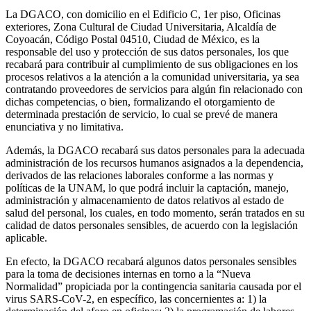
La DGACO, con domicilio en el Edificio C, 1er piso, Oficinas
exteriores, Zona Cultural de Ciudad Universitaria, Alcaldía de
Coyoacán, Código Postal 04510, Ciudad de México, es la
responsable del uso y protección de sus datos personales, los que
recabará para contribuir al cumplimiento de sus obligaciones en los
procesos relativos a la atención a la comunidad universitaria, ya sea
contratando proveedores de servicios para algún fin relacionado con
dichas competencias, o bien, formalizando el otorgamiento de
determinada prestación de servicio, lo cual se prevé de manera
enunciativa y no limitativa.
Además, la DGACO recabará sus datos personales para la adecuada
administración de los recursos humanos asignados a la dependencia,
derivados de las relaciones laborales conforme a las normas y
políticas de la UNAM, lo que podrá incluir la captación, manejo,
administración y almacenamiento de datos relativos al estado de
salud del personal, los cuales, en todo momento, serán tratados en su
calidad de datos personales sensibles, de acuerdo con la legislación
aplicable.
En efecto, la DGACO recabará algunos datos personales sensibles
para la toma de decisiones internas en torno a la “Nueva
Normalidad” propiciada por la contingencia sanitaria causada por el
virus SARS-CoV-2, en específico, las concernientes a: 1) la