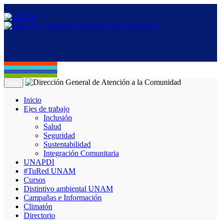
Menú
Inicio
Ejes de trabajo
Inclusión
Salud
Seguridad
Sustentabilidad
Integración Comunitaria
UNAPDI
#TuRed UNAM
Cursos
Distintivo ambiental UNAM
Campañas e Información
Climatón
Directorio