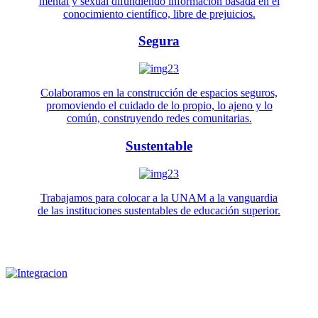
mental y sexual difundiendo información basada en el
conocimiento científico, libre de prejuicios.
Segura
Colaboramos en la construcción de espacios seguros,
promoviendo el cuidado de lo propio, lo ajeno y lo
común, construyendo redes comunitarias.
Sustentable
Trabajamos para colocar a la UNAM a la vanguardia
de las instituciones sustentables de educación superior.