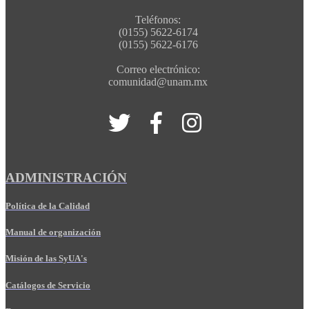
Teléfonos:
(0155) 5622-6174
(0155) 5622-6176
Correo electrónico:
comunidad@unam.mx
ADMINISTRACIÓN
Política de la Calidad
Manual de organización
Misión de las SyUA's
Catálogos de Servicio